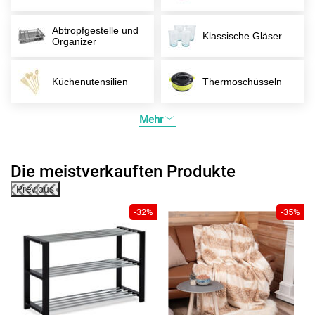
Abtropfgestelle und
Klassische Gläser
Organizer
Küchenutensilien
Thermoschüsseln
Mehr
Die meistverkauften Produkte
Previous
5%
-32%
-35%