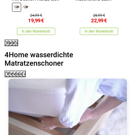
Weißweiß , 3,5 l
Silikon Clean
24,99 €
26,99 €
19,99
€
22,99
€
In den Warenkorb
In den Warenkorb
Next
4Home wasserdichte
Matratzenschoner
Previous