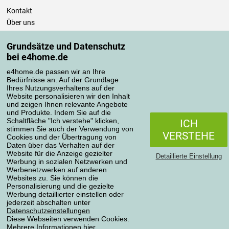
Kontakt
Über uns
Impressum
Grundsätze und Datenschutz
Einkaufen
bei e4home.de
e4home.de passen wir an Ihre
Versand und Lieferung
Bedürfnisse an. Auf der Grundlage
Zahlungsmethoden
Ihres Nutzungsverhaltens auf der
Website personalisieren wir den Inhalt
Punktenprogramm
und zeigen Ihnen relevante Angebote
Informationen für den Käufer
und Produkte. Indem Sie auf die
Schaltfläche "Ich verstehe" klicken,
Datenschutzeinstellungen
ICH
stimmen Sie auch der Verwendung von
Geschäftsbedingungen
VERSTEHE
Cookies und der Übertragung von
Pflege der Bettwäsche
Daten über das Verhalten auf der
Website für die Anzeige gezielter
Detaillierte Einstellung
Werbung in sozialen Netzwerken und
Ihre Bestellungen
Werbenetzwerken auf anderen
Websites zu. Sie können die
Mein Konto
Personalisierung und die gezielte
Werbung detaillierter einstellen oder
Bestellübersicht
jederzeit abschalten unter
Reklamationen
Datenschutzeinstellungen
Diese Webseiten verwenden Cookies.
Widerrufsbelehrung
Mehrere Informationen
hier
.