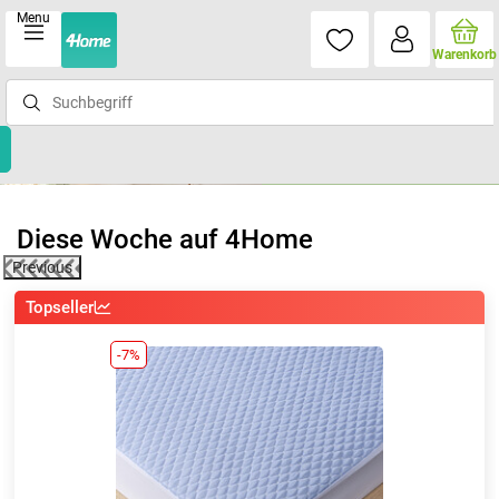
Menu
Warenkorb
Diese Woche auf 4Home
Previous
Topseller
-7%