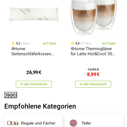
x
4,3
auf lager
4,8
auf lager
308x
3179x
4Home
4Home Thermogläser
Seitenschläferkissen
für Latte Hot&Cool 350
aus Memory-Schaum
ml, 2 Stück
Bamboo, 45 x 120 cm
12,99 €
26,99
€
8,99
€
In den Warenkorb
In den Warenkorb
Next
Empfohlene Kategorien
Regale und Fächer
Teller