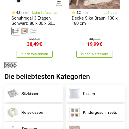
2x
4,3
beim lieferanten
4,2
auf lager
45x
10x
Schuhregal 3 Etagen,
Decke Sika Braun, 130 x
Schwarz, 80 x 30 x 50
180 cm
cm
56,99 €
30,99 €
38,49
€
19,99
€
In den Warenkorb
In den Warenkorb
Next
Die beliebtesten Kategorien
Sitzkissen
Kissen
Reisekissen
Kindergeschirrsets
Sonstige