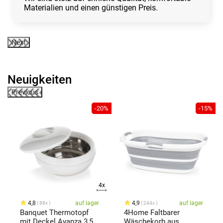
Materialien und einen günstigen Preis.
Next
Neuigkeiten
Previous
0%
-20%
-15%
4x
4,8
auf lager
4,9
auf lager
88x
244x
Banquet Thermotopf
4Home Faltbarer
mit Deckel Avanza 3,5 l,
Wäschekorb aus