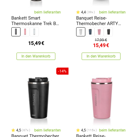
beim lieferanten
4,4
beim lieferanten
39x
Bankett Smart
Banquet Reise-
Thermoskanne Trek BT
Thermobecher ARTY
470 ml, schwarz
450 ml, Weiß
17,99 €
15,49
€
15,49
€
In den Warenkorb
In den Warenkorb
-14%
4,5
beim lieferanten
4,5
beim lieferanten
67x
115x
Banquet Thermobecher
Bankett Reise-