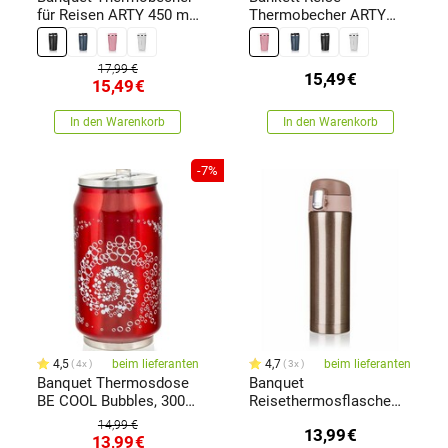
für Reisen ARTY 450 ml
Thermobecher ARTY
, Schwarz
450 ml,Rosa
17,99 €
15,49
€
15,49
€
In den Warenkorb
In den Warenkorb
-7%
4,5
beim lieferanten
4,7
beim lieferanten
4x
3x
Banquet Thermosdose
Banquet
BE COOL Bubbles, 300
Reisethermosflasche
ml
BODO 430 ml,
14,99 €
13,99
€
goldfarben
13,99
€