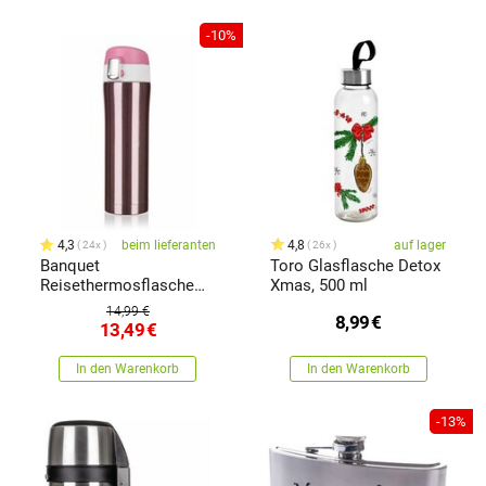
-10%
4,3
beim lieferanten
4,8
auf lager
24x
26x
Banquet
Toro Glasflasche Detox
Reisethermosflasche
Xmas, 500 ml
BODO 430 ml, rosa
14,99 €
8,99
€
13,49
€
In den Warenkorb
In den Warenkorb
-13%