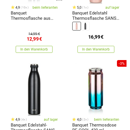
4,9
beim lieferanten
5,0
auf lager
10x
1x
Banquet
Banquet Edelstahl
Thermosflasche aus
Thermosflasche SANS
Edelstahl Akzent, 0,5 l
750 ml, Lachs
14,99 €
16,99
€
12,99
€
In den Warenkorb
In den Warenkorb
-3%
4,9
auf lager
4,0
beim lieferanten
4x
2x
Banquet Edelstahl-
Banquet Thermosdose