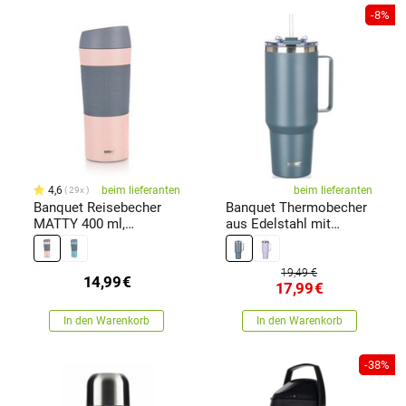
-8%
4,6
beim lieferanten
beim lieferanten
29x
Banquet Reisebecher
Banquet Thermobecher
MATTY 400 ml,
aus Edelstahl mit
Rosarosa ,
Henkel Twain 1200 ml,
dunkelgrau
19,49 €
14,99
€
17,99
€
In den Warenkorb
In den Warenkorb
-38%