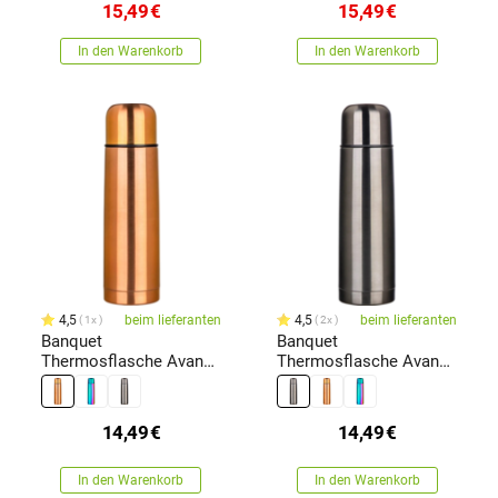
15,49
€
15,49
€
In den Warenkorb
In den Warenkorb
4,5
beim lieferanten
4,5
beim lieferanten
1x
2x
Banquet
Banquet
Thermosflasche Avanza
Thermosflasche Avanza
0,5 l aus Edelstahl,
0,5 l aus Edelstahl,
Kupfermetallic
Schwarz-metallic
14,49
€
14,49
€
In den Warenkorb
In den Warenkorb