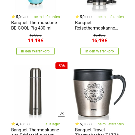
5,0
beim lieferanten
5,0
beim lieferanten
2x
6x
Banquet Thermosdose
Banquet
BE COOL Pig 430 ml
Reisethermoskanne
Accent 1 l, Edelstahl
15,99 €
19,49 €
14,49
€
16,49
€
In den Warenkorb
In den Warenkorb
-50%
3x
4,8
auf lager
5,0
beim lieferanten
28x
2x
Banquet Thermoskanne
Banquet Travel