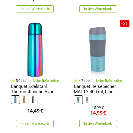
In den Warenkorb
In den Warenkorb
-6%
5,0
beim lieferanten
4,7
beim lieferanten
3x
16x
Banquet Edelstahl
Banquet Reisebecher
Thermosflasche Avanza
MATTY 400 ml, blau
0,5 l, schillernd matt
15,99 €
14,49
€
14,99
€
In den Warenkorb
In den Warenkorb