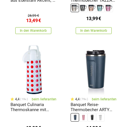
aus Edelstahl Akcent, 1
Thermobecher TAZZA
l
330 ml, Beige
26,99 €
13,99
€
13,49
€
In den Warenkorb
In den Warenkorb
4,4
beim lieferanten
4,4
beim lieferanten
19x
79x
Banquet Culinaria
Banquet Reise-
Thermoskanne mit
Thermobecher ARTY
Pumpe 1,9 l
450 ml, Blau