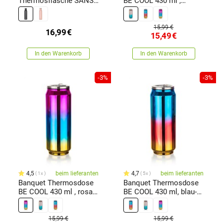
Thermosflasche SANS
BE COOL 430 ml ,
750 ml, Schwarz
goldrosa und türkis
15,99 €
16,99
€
15,49
€
In den Warenkorb
In den Warenkorb
-3%
-3%
4,5
beim lieferanten
4,7
beim lieferanten
1x
5x
Banquet Thermosdose
Banquet Thermosdose
BE COOL 430 ml , rosa-
BE COOL 430 ml, blau-
blau-gold
rot-gold
15,99 €
15,99 €