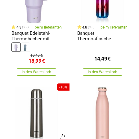
4,3
beim lieferanten
4,8
beim lieferanten
2x
3x
Banquet Edelstahl-
Banquet
Thermobecher mit
Thermosflasche
Henkel Twain 1200 ml,
FLAMENCO 500 ml,
lila
schillernd Grün
19,49 €
14,49
€
18,99
€
In den Warenkorb
In den Warenkorb
-13%
3x