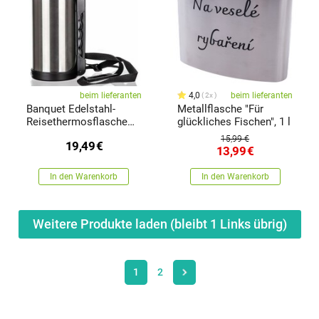
beim lieferanten
4,0
beim lieferanten
2x
Banquet Edelstahl-
Metallflasche "Für
Reisethermosflasche
glückliches Fischen", 1 l
Penta, 1,5 l
15,99 €
19,49
€
13,99
€
In den Warenkorb
In den Warenkorb
Weitere Produkte laden (bleibt
1
Links übrig)
1
2