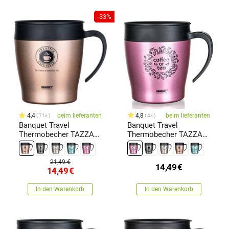
-33%
4,4
beim lieferanten
4,8
beim lieferanten
71x
4x
Banquet Travel
Banquet Travel
Thermobecher TAZZA
Thermobecher TAZZA
330 ml, braun
330 ml, Rosa
21,49 €
14,49
€
14,49
€
In den Warenkorb
In den Warenkorb