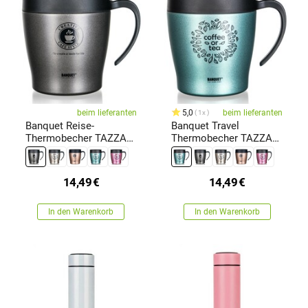
beim lieferanten
5,0
beim lieferanten
1x
Banquet Reise-
Banquet Travel
Thermobecher TAZZA
Thermobecher TAZZA
330 ml, Anthrazit
330 ml, Grün-Grau
14,49
€
14,49
€
In den Warenkorb
In den Warenkorb