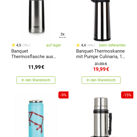
3x
4,9
auf lager
4,4
beim lieferanten
25x
34x
Banquet
Banquet-Thermoskanne
Thermosflasche aus
mit Pumpe Culinaria, 1,9
Edelstahl Akcent, 0,35 l
l, Edelstahl
31,99 €
11,99
€
19,99
€
In den Warenkorb
In den Warenkorb
-9%
-15%