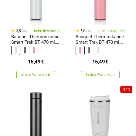
3,5
beim lieferanten
5,0
beim lieferanten
3x
1x
Banquet Thermoskanne
Banquet Thermoskanne
Smart Trek BT 470 ml,
Smart Trek BT 470 ml,
weiß
rosa
15,49
€
15,49
€
In den Warenkorb
In den Warenkorb
-14%