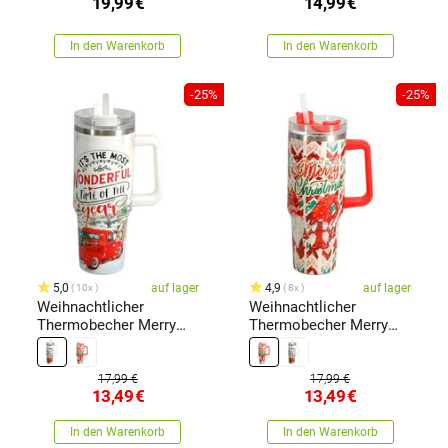
19,99
€
14,99
€
In den Warenkorb
In den Warenkorb
-25%
-25%
5,0
auf lager
4,9
auf lager
10x
8x
Weihnachtlicher
Weihnachtlicher
Thermobecher Merry
Thermobecher Merry
Christmas 1,2 l, weiß
Christmas 1,2 l, rot
17,99 €
17,99 €
13,49
€
13,49
€
In den Warenkorb
In den Warenkorb