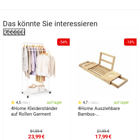
Das könnte Sie interessieren
Previous
%
-54%
-18%
4,5
auf lager
4,7
auf lager
93x
142x
4Home Kleiderständer
4Home Ausziehbare
auf Rollen Garment
Bambus-
Badewannenablage
Royal
51,99 €
21,99 €
23,99
€
17,99
€