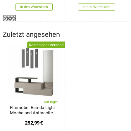
In den Warenkorb
In den Warenkorb
Next
Zuletzt angesehen
Kostenloser Versand
auf lager
Flurmöbel Ramda Light
Mocha and Anthracite
252,99
€