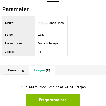
Höhe der Kleiderhaken: 70 cm (4 Stück)
Parameter
Farbe: Weiß
Marke:
Hanah Home
Farbe:
weiß
Herkunftsland:
Made in Türkiye
Zerlegt:
Ja
Bewertung
Fragen
(0)
Zu diesem Produkt gibt es keine Fragen
Frage schreiben