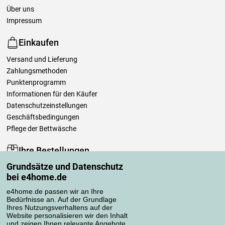
Über uns
Impressum
Einkaufen
Versand und Lieferung
Zahlungsmethoden
Punktenprogramm
Informationen für den Käufer
Datenschutzeinstellungen
Geschäftsbedingungen
Pflege der Bettwäsche
Ihre Bestellungen
Grundsätze und Datenschutz
Mein Konto
bei e4home.de
Bestellübersicht
Reklamationen
e4home.de passen wir an Ihre
Bedürfnisse an. Auf der Grundlage
Widerrufsbelehrung
Ihres Nutzungsverhaltens auf der
Einfach mehr wissen
Website personalisieren wir den Inhalt
und zeigen Ihnen relevante Angebote
Richtlinien zur Verarbeitung von Bewertungen