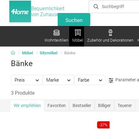
Bequemlichkeit
von Zuhause
Wohntextilien
Möbel
Zubehör und Dekorationen
Möbel
Sitzmöbel
Bänke
Bänke
Preis
Marke
Farbe
Parameter 
3 Produkte
Wir empfehlen
Favoriten
Bestseller
Billiger
Teuerer
-37%