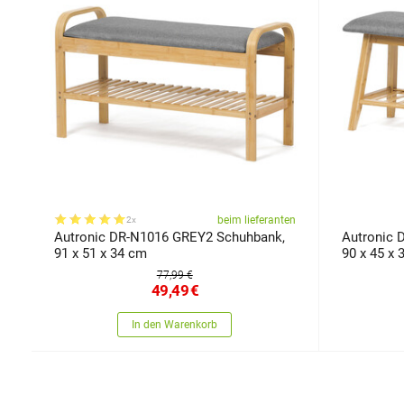
beim lieferanten
2x
Autronic DR-N1016 GREY2 Schuhbank,
Autronic 
91 x 51 x 34 cm
90 x 45 x 
77,99 €
49,49
€
In den Warenkorb