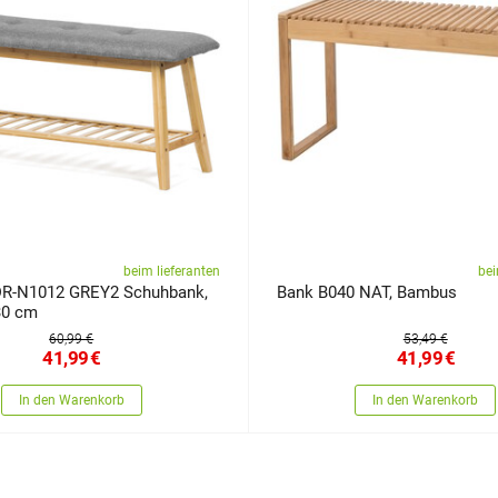
beim lieferanten
bei
DR-N1012 GREY2 Schuhbank,
Bank B040 NAT, Bambus
30 cm
60,99 €
53,49 €
41,99
€
41,99
€
In den Warenkorb
In den Warenkorb