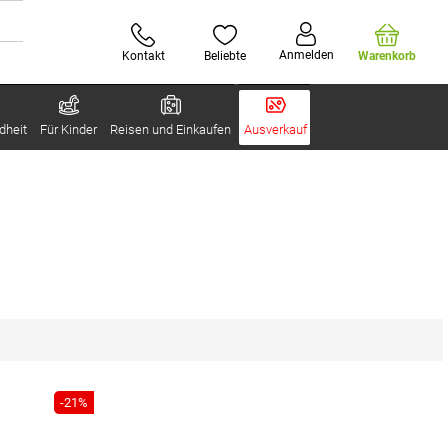
Anmelden
Kontakt
Beliebte
Warenkorb
dheit
Für Kinder
Reisen und Einkaufen
Ausverkauf
-21%