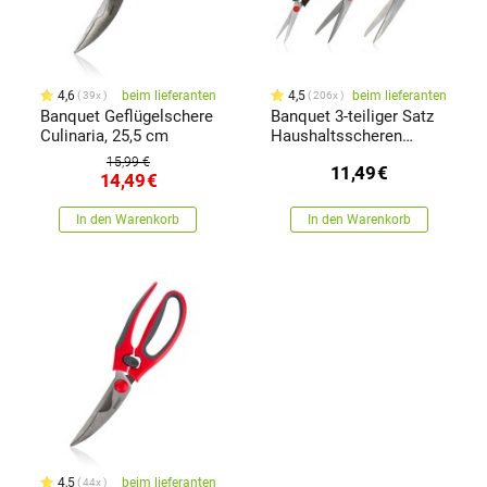
4,6
beim lieferanten
4,5
beim lieferanten
39x
206x
Banquet Geflügelschere
Banquet 3-teiliger Satz
Culinaria, 25,5 cm
Haushaltsscheren
Culinaria
15,99 €
11,49
€
14,49
€
In den Warenkorb
In den Warenkorb
4,5
beim lieferanten
44x