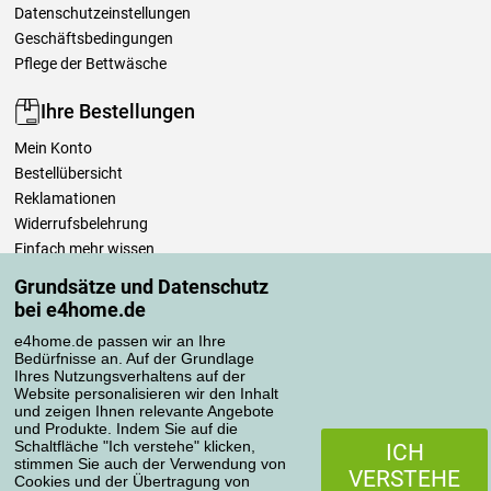
Datenschutzeinstellungen
Geschäftsbedingungen
Pflege der Bettwäsche
Ihre Bestellungen
Mein Konto
Bestellübersicht
Reklamationen
Widerrufsbelehrung
Einfach mehr wissen
Richtlinien zur Verarbeitung von Bewertungen
Grundsätze und Datenschutz
bei e4home.de
Transportarten
e4home.de passen wir an Ihre
Bedürfnisse an. Auf der Grundlage
Ihres Nutzungsverhaltens auf der
Website personalisieren wir den Inhalt
Zahlungsmethoden
und zeigen Ihnen relevante Angebote
und Produkte. Indem Sie auf die
Schaltfläche "Ich verstehe" klicken,
ICH
stimmen Sie auch der Verwendung von
VERSTEHE
Cookies und der Übertragung von
Zuverlässiger Shop