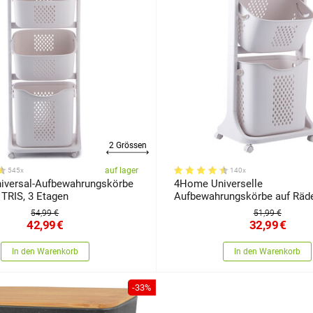
2 Grössen
auf lager
545x
140x
versal-Aufbewahrungskörbe
4Home Universelle
 TRIS, 3 Etagen
Aufbewahrungskörbe auf Räde
Etagen
54,99 €
51,99 €
42,99
€
32,99
€
In den Warenkorb
In den Warenkorb
-33%