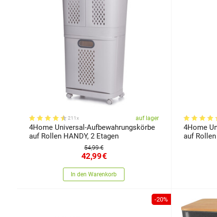
auf lager
211x
4Home Universal-Aufbewahrungskörbe
4Home Uni
auf Rollen HANDY, 2 Etagen
auf Rollen
54,99 €
42,99
€
In den Warenkorb
-20%