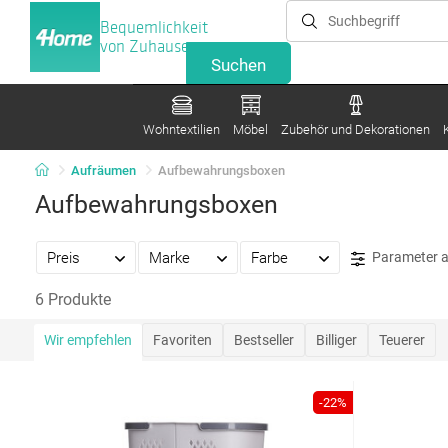
Bequemlichkeit
von Zuhause
Wohntextilien
Möbel
Zubehör und Dekorationen
Aufräumen
Aufbewahrungsboxen
Aufbewahrungsboxen
Preis
Marke
Farbe
Parameter 
6 Produkte
Wir empfehlen
Favoriten
Bestseller
Billiger
Teuerer
-22%