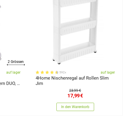
2 Grössen
auf lager
auf lager
592x
4Home Nischenregal auf Rollen Slim
rn DUO, 2
Jim
23,99 €
17,99
€
In den Warenkorb