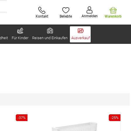
Anmelden
Kontakt
Beliebte
Warenkorb
dheit
Für Kinder
Reisen und Einkaufen
Ausverkauf
-37%
-25%