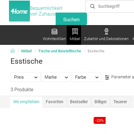
Bequemlichkeit
von Zuhause
Wohntextilien
Möbel
Zubehör und Dekorationen
Möbel
Tische und Beistelltische
Esstische
Esstische
Preis
Marke
Farbe
Parameter 
3 Produkte
Wir empfehlen
Favoriten
Bestseller
Billiger
Teuerer
-23%