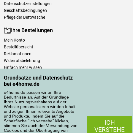
Datenschutzeinstellungen
Geschäftsbedingungen
Pflege der Bettwäsche
Ihre Bestellungen
Mein Konto
Bestellübersicht
Reklamationen
Widerrufsbelehrung
Einfach mehr wissen
Richtlinien zur Verarbeitung von Bewertungen
Grundsätze und Datenschutz
bei e4home.de
Transportarten
e4home.de passen wir an Ihre
Bedürfnisse an. Auf der Grundlage
Ihres Nutzungsverhaltens auf der
Website personalisieren wir den Inhalt
Zahlungsmethoden
und zeigen Ihnen relevante Angebote
und Produkte. Indem Sie auf die
Schaltfläche "Ich verstehe" klicken,
ICH
stimmen Sie auch der Verwendung von
VERSTEHE
Cookies und der Übertragung von
Zuverlässiger Shop