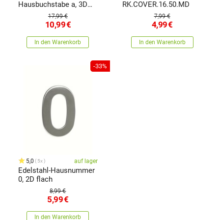
Hausbuchstabe a, 3D
RK.COVER.16.50.MD
strukturierte Oberfläche
17,99 €
7,99 €
10,99
€
4,99
€
In den Warenkorb
In den Warenkorb
-33%
5,0
auf lager
5x
Edelstahl-Hausnummer
0, 2D flach
8,99 €
5,99
€
In den Warenkorb