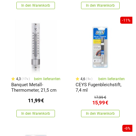
In den Warenkorb
In den Warenkorb
-11%
4,3
beim lieferanten
4,6
beim lieferanten
17x
5x
Banquet Metall-
CEYS Fugenbleichstift,
Thermometer, 21,5 cm
7,4 ml
17,99 €
11,99
€
15,99
€
In den Warenkorb
In den Warenkorb
-6%