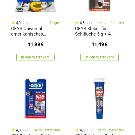
4,9
auf lager
4,5
beim lieferanten
9x
2x
CEYS Universal
CEYS Kleber für
amerikanisches
Schläuche 5 g + 4
Klebeband Tack
Pflaster
11,99
€
11,49
€
express, 10 m
In den Warenkorb
In den Warenkorb
4,8
beim lieferanten
4,5
beim lieferanten
2x
10x