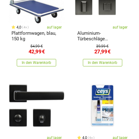
4,0
auf lager
auf lager
4x
Plattformwagen, blau,
Aluminium-
150 kg
Türbeschläge
RK.C36.CORTINA.WC.ANT
54,99 €
39,99 €
42,99
€
27,99
€
In den Warenkorb
In den Warenkorb
auf lager
4,0
auf lager
6x