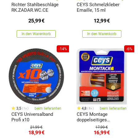
Richter Stahlbeschläge
CEYS Schmelzkleber
RK.ZADAR.WC.CE
Emaille, 15 ml
25,99
€
12,99
€
In den Warenkorb
In den Warenkorb
-14%
-6%
3,5
beim lieferanten
4,8
beim lieferanten
1x
8x
CEYS Universalband
CEYS Montage
Profi x10
doppelseitiges
Klebeband Monta 10 m
21,99 €
17,99 €
18,99
€
16,99
€