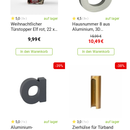
5,0
auf lager
4,5
auf lager
3x
3x
Weihnachtlicher
Hausnummer 8 aus
Türstopper Elf rot, 22 x
Aluminium, 3D
23 cm
gebürsteteOberfläche
15,99 €
9,99
€
10,49
€
In den Warenkorb
In den Warenkorb
-39%
-38%
5,0
auf lager
3,0
auf lager
1x
1x
Aluminium-
Zierhülse für Türband