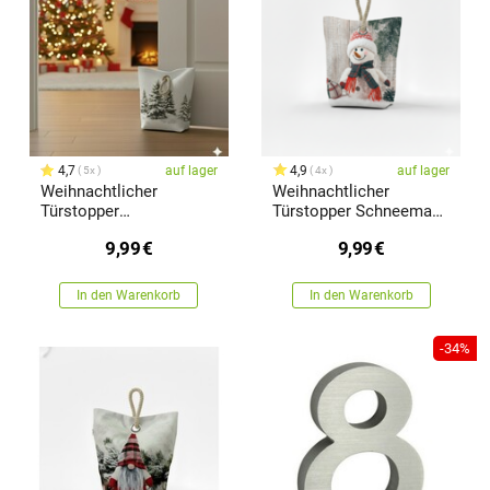
4,7
auf lager
4,9
auf lager
5x
4x
Weihnachtlicher
Weihnachtlicher
Türstopper
Türstopper Schneemann
Winterlandschaft, 22 x
rot, 22 x 23 cm
9,99
€
9,99
€
23 cm
In den Warenkorb
In den Warenkorb
-34%