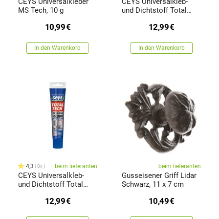
CEYS Universalkleber
CEYS Universalkleb-
MS Tech, 10 g
und Dichtstoff Total
tech express, Weiß
10,99
€
12,99
€
In den Warenkorb
In den Warenkorb
4,3
beim lieferanten
beim lieferanten
8x
CEYS Universalkleb-
Gusseisener Griff Lidar
und Dichtstoff Total
Schwarz, 11 x 7 cm
tech express,
12,99
€
10,49
€
transparentní