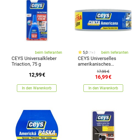
beim lieferanten
5,0
beim lieferanten
1x
CEYS Universalkleber
CEYS Universelles
Triaction, 75 g
amerikanisches
Klebeband Tackexpress,
17,99 €
12,99
€
50 m
16,99
€
In den Warenkorb
In den Warenkorb