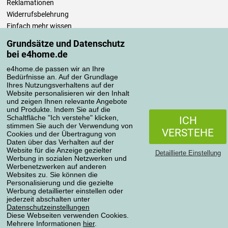
Reklamationen
Widerrufsbelehrung
Einfach mehr wissen
Richtlinien zur Verarbeitung von Bewertungen
Grundsätze und Datenschutz
bei e4home.de
Transportarten
e4home.de passen wir an Ihre
Bedürfnisse an. Auf der Grundlage
Ihres Nutzungsverhaltens auf der
Website personalisieren wir den Inhalt
Zahlungsmethoden
und zeigen Ihnen relevante Angebote
und Produkte. Indem Sie auf die
Schaltfläche "Ich verstehe" klicken,
ICH
stimmen Sie auch der Verwendung von
VERSTEHE
Cookies und der Übertragung von
Zuverlässiger Shop
Daten über das Verhalten auf der
Website für die Anzeige gezielter
Detaillierte Einstellung
Werbung in sozialen Netzwerken und
Werbenetzwerken auf anderen
Websites zu. Sie können die
Personalisierung und die gezielte
Werbung detaillierter einstellen oder
Datenschutzerklärung
jederzeit abschalten unter
Datenschutzeinstellungen
Diese Webseiten verwenden Cookies.
Mehrere Informationen
hier
.