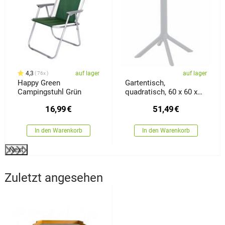
4,3
auf lager
auf lager
76x
Happy Green
Gartentisch,
Campingstuhl Grün
quadratisch, 60 x 60 x
77,5 cm, weiß
16,99
€
51,49
€
In den Warenkorb
In den Warenkorb
Next
Zuletzt angesehen