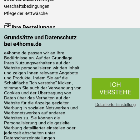
Geschäftsbedingungen
Pflege der Bettwäsche
Ihre Bestellungen
Grundsätze und Datenschutz
Mein Konto
bei e4home.de
Bestellübersicht
Reklamationen
e4home.de passen wir an Ihre
Bedürfnisse an. Auf der Grundlage
Widerrufsbelehrung
Ihres Nutzungsverhaltens auf der
Einfach mehr wissen
Website personalisieren wir den Inhalt
und zeigen Ihnen relevante Angebote
Richtlinien zur Verarbeitung von Bewertungen
und Produkte. Indem Sie auf die
Schaltfläche "Ich verstehe" klicken,
ICH
stimmen Sie auch der Verwendung von
Transportarten
VERSTEHE
Cookies und der Übertragung von
Daten über das Verhalten auf der
Website für die Anzeige gezielter
Detaillierte Einstellung
Werbung in sozialen Netzwerken und
Zahlungsmethoden
Werbenetzwerken auf anderen
Websites zu. Sie können die
Personalisierung und die gezielte
Werbung detaillierter einstellen oder
jederzeit abschalten unter
Zuverlässiger Shop
Datenschutzeinstellungen