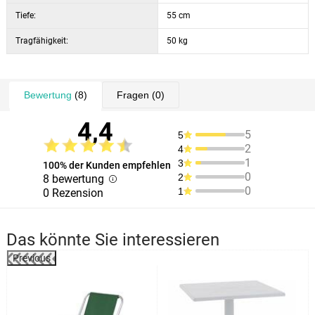
Tiefe:
55 cm
Tragfähigkeit:
50 kg
Bewertung
(8)
Fragen
(0)
4,4
5
5
2
4
1
3
100% der Kunden empfehlen
0
2
8 bewertung
0
1
0 Rezension
Das könnte Sie interessieren
Previous
%