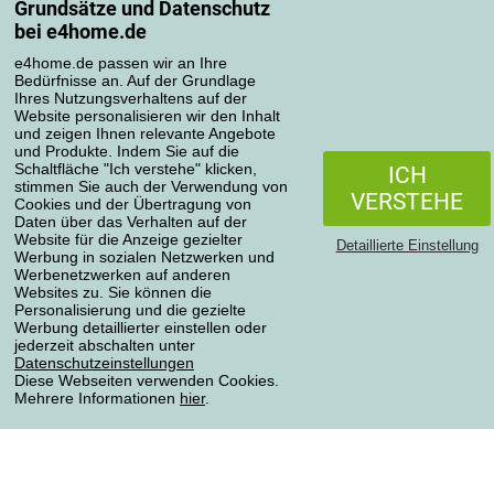
Grundsätze und Datenschutz
Mein Konto
bei e4home.de
Bestellübersicht
Reklamationen
e4home.de passen wir an Ihre
Bedürfnisse an. Auf der Grundlage
Widerrufsbelehrung
Ihres Nutzungsverhaltens auf der
Einfach mehr wissen
Website personalisieren wir den Inhalt
und zeigen Ihnen relevante Angebote
Richtlinien zur Verarbeitung von Bewertungen
und Produkte. Indem Sie auf die
Schaltfläche "Ich verstehe" klicken,
ICH
stimmen Sie auch der Verwendung von
Transportarten
VERSTEHE
Cookies und der Übertragung von
Daten über das Verhalten auf der
Website für die Anzeige gezielter
Detaillierte Einstellung
Werbung in sozialen Netzwerken und
Zahlungsmethoden
Werbenetzwerken auf anderen
Websites zu. Sie können die
Personalisierung und die gezielte
Werbung detaillierter einstellen oder
jederzeit abschalten unter
Zuverlässiger Shop
Datenschutzeinstellungen
Diese Webseiten verwenden Cookies.
Mehrere Informationen
hier
.
Datenschutzerklärung