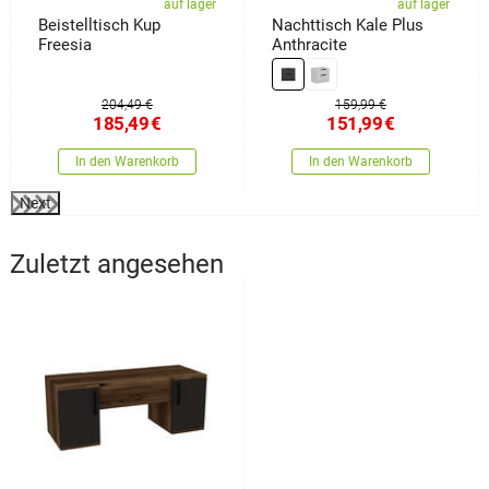
auf lager
auf lager
Beistelltisch Kup
Nachttisch Kale Plus
Freesia
Anthracite
204,49 €
159,99 €
185,49
€
151,99
€
In den Warenkorb
In den Warenkorb
Next
Zuletzt angesehen