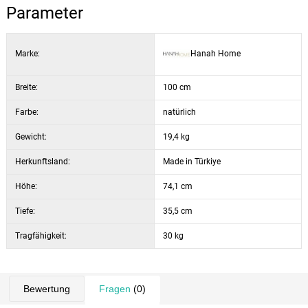
Viel Platz zum Organisieren von KosmetikaIdeale
Parameter
Abmessungen für kleinere und größere Räume
Material: 100% melaminbeschichtete Spanplatte
Marke:
Hanah Home
Plattenstärke: 18 mm
Breite: 74,1 cm
Breite:
Höhe: 100 cm
100 cm
Tiefe: 35,5 cm
Farbe:
natürlich
Farbe: Walnuss hell und Anthrazit
Gewicht:
19,4 kg
Herkunftsland:
Made in Türkiye
Höhe:
74,1 cm
Tiefe:
35,5 cm
Tragfähigkeit:
30 kg
Bewertung
Fragen
(0)