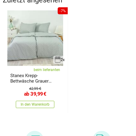
-7%
2x
beim lieferanten
Stanex Krepp-
Bettwäsche Grauer
Punkt, 140 x
42,99 €
ab
39,99
€
In den Warenkorb