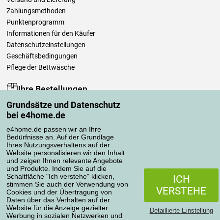
Zahlungsmethoden
Punktenprogramm
Informationen für den Käufer
Datenschutzeinstellungen
Geschäftsbedingungen
Pflege der Bettwäsche
Ihre Bestellungen
Grundsätze und Datenschutz
Mein Konto
bei e4home.de
Bestellübersicht
Reklamationen
e4home.de passen wir an Ihre
Bedürfnisse an. Auf der Grundlage
Widerrufsbelehrung
Ihres Nutzungsverhaltens auf der
Einfach mehr wissen
Website personalisieren wir den Inhalt
und zeigen Ihnen relevante Angebote
Richtlinien zur Verarbeitung von Bewertungen
und Produkte. Indem Sie auf die
Schaltfläche "Ich verstehe" klicken,
ICH
stimmen Sie auch der Verwendung von
Transportarten
VERSTEHE
Cookies und der Übertragung von
Daten über das Verhalten auf der
Website für die Anzeige gezielter
Detaillierte Einstellung
Werbung in sozialen Netzwerken und