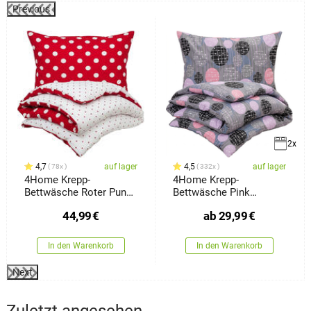
Previous
%
2x
4,7
auf lager
4,5
auf lager
78x
332x
4Home Krepp-
4Home Krepp-
Bettwäsche Roter Punkt,
Bettwäsche Pink
220 x 200 cm, 2 Stück
Illusion
44,99
€
ab
29,99
€
70 x 90 cm
In den Warenkorb
In den Warenkorb
Next
Zuletzt angesehen