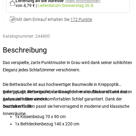
Lieferung an die Adresse
(mehr Informationen)
von 4,79 €
|
Lieferdatum
Donnerstag 20.8.
Mit dem Einkauf erhalten Sie
172 Punkte
Katalognummer:
244800
Beschreibung
Das verspielte, zarte Punktmuster in Grau wird dank seiner schlichten
Eleganz jedes Schlafzimmer verschönern.
Die Bettwäsche ist aus hochwertiger Baumwolle in Kreppoptik
gefertigt, die atmungsaktiv und angenehm anzufassen ist und das
Kurz gesagt, Bettwäsche, die Sie auf den ersten Blick und beim ersten
ganze Jahr über einen komfortablen Schlaf garantiert. Dank der
Anfassen lieben werden.
neutralen Farben passt sie hervorragend in moderne und klassische
Das Set enthält:
Innenräume.
1x Kissenbezug 70 x 90 cm
1x Bettdeckenbezug 140 x 220 cm