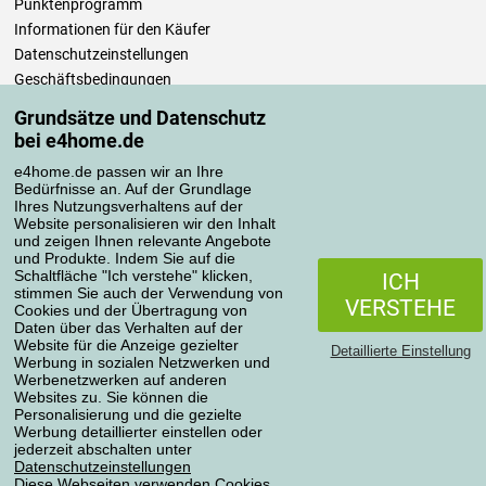
Punktenprogramm
Informationen für den Käufer
Datenschutzeinstellungen
Geschäftsbedingungen
Pflege der Bettwäsche
Grundsätze und Datenschutz
bei e4home.de
Ihre Bestellungen
e4home.de passen wir an Ihre
Mein Konto
Bedürfnisse an. Auf der Grundlage
Ihres Nutzungsverhaltens auf der
Bestellübersicht
Website personalisieren wir den Inhalt
Reklamationen
und zeigen Ihnen relevante Angebote
und Produkte. Indem Sie auf die
Widerrufsbelehrung
Schaltfläche "Ich verstehe" klicken,
ICH
Einfach mehr wissen
stimmen Sie auch der Verwendung von
VERSTEHE
Cookies und der Übertragung von
Richtlinien zur Verarbeitung von Bewertungen
Daten über das Verhalten auf der
Website für die Anzeige gezielter
Detaillierte Einstellung
Werbung in sozialen Netzwerken und
Transportarten
Werbenetzwerken auf anderen
Websites zu. Sie können die
Personalisierung und die gezielte
Werbung detaillierter einstellen oder
Zahlungsmethoden
jederzeit abschalten unter
Datenschutzeinstellungen
Diese Webseiten verwenden Cookies.