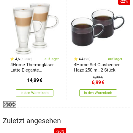
-22%
4,6
auf lager
4,4
auf lager
1035x
9x
4Home Thermogläser
4Home Set Glasbecher
Latte Elegante
Haze 250 ml, 2 Stück
Hot&Cool 230 ml, 2
8,99 €
14,99
€
Stück
6,99
€
In den Warenkorb
In den Warenkorb
Next
Zuletzt angesehen
-30%