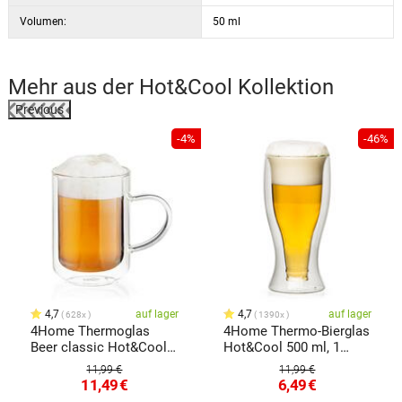
Volumen:
50 ml
Mehr aus der
Hot&Cool
Kollektion
Previous
%
-4%
-46%
4,7
auf lager
4,7
auf lager
628x
1390x
4Home Thermoglas
4Home Thermo-Bierglas
Beer classic Hot&Cool
Hot&Cool 500 ml, 1
550 ml, 1 Stück
Stück
11,99 €
11,99 €
11,49
€
6,49
€