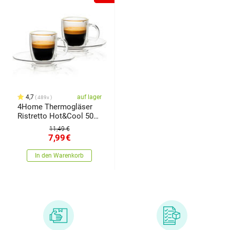
4,7
auf lager
489x
4Home Thermogläser
Ristretto Hot&Cool 50
ml, 2 Stück
11,49 €
7,99
€
In den Warenkorb