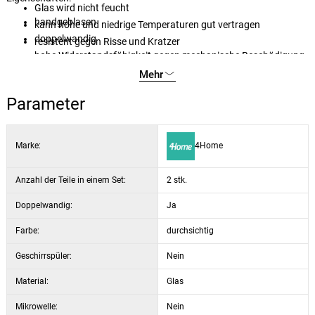
Glas wird nicht feucht
handgeblasen
kann hohe und niedrige Temperaturen gut vertragen
doppelwandig
resistent gegen Risse und Kratzer
hohe Widerstandsfähigkeit gegen mechanische Beschädigung
hohe Wärmedämmfähigkeit
Mehr
perfekt durchsichtig
Parameter
Marke:
4Home
Anzahl der Teile in einem Set:
2 stk.
Doppelwandig:
Ja
Farbe:
durchsichtig
Geschirrspüler:
Nein
Material:
Glas
Mikrowelle:
Nein