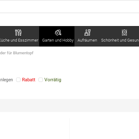
Küche und Esszimmer
Garten und Hobby
Aufräumen
Schönheit und Gesun
nder für Blumentopf
Rabatt
Vorrätig
anlegen