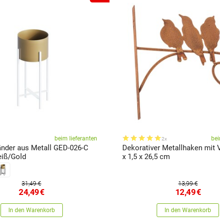
beim lieferanten
bei
2x
nder aus Metall GED-026-C
Dekorativer Metallhaken mit 
iß/Gold
x 1,5 x 26,5 cm
31,49 €
13,99 €
24,49
€
12,49
€
In den Warenkorb
In den Warenkorb