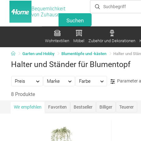
Bequemlichkeit
von Zuhause
Wohntextilien
Möbel
Zubehör und Dekorationen
Garten und Hobby
Blumentöpfe und -kästen
Halter und Stä
Halter und Ständer für Blumentopf
Preis
Marke
Farbe
Parameter 
8 Produkte
Wir empfehlen
Favoriten
Bestseller
Billiger
Teuerer