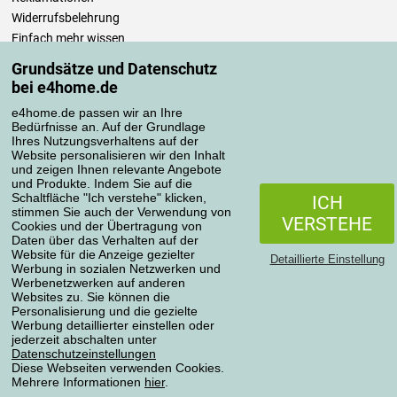
Widerrufsbelehrung
Einfach mehr wissen
Richtlinien zur Verarbeitung von Bewertungen
Grundsätze und Datenschutz
bei e4home.de
Transportarten
e4home.de passen wir an Ihre
Bedürfnisse an. Auf der Grundlage
Ihres Nutzungsverhaltens auf der
Website personalisieren wir den Inhalt
Zahlungsmethoden
und zeigen Ihnen relevante Angebote
und Produkte. Indem Sie auf die
Schaltfläche "Ich verstehe" klicken,
ICH
stimmen Sie auch der Verwendung von
VERSTEHE
Cookies und der Übertragung von
Zuverlässiger Shop
Daten über das Verhalten auf der
Website für die Anzeige gezielter
Detaillierte Einstellung
Werbung in sozialen Netzwerken und
Werbenetzwerken auf anderen
Websites zu. Sie können die
Personalisierung und die gezielte
Werbung detaillierter einstellen oder
Datenschutzerklärung
jederzeit abschalten unter
Datenschutzeinstellungen
Diese Webseiten verwenden Cookies.
Mehrere Informationen
hier
.
Alle Rechte vorbehalten © 2004-2026 4home, a.s.