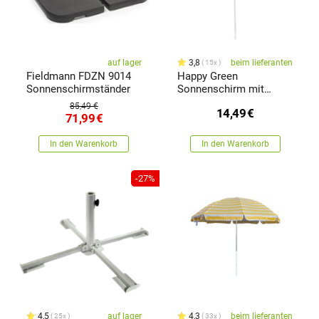
auf lager
3,8
beim lieferanten
15x
Fieldmann FDZN 9014
Happy Green
Sonnenschirmständer
Sonnenschirm mit
Gelenk Strip 180 cm,
85,49 €
14,49
€
gemischte Farben
71,99
€
In den Warenkorb
In den Warenkorb
-27%
4,5
auf lager
4,3
beim lieferanten
25x
33x