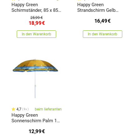
Happy Green
Happy Green
Schirmständer, 85 x 85 x
Strandschirm Gelb
35 cm
gestreift, 230 cm
25,99 €
16,49
€
18,99
€
In den Warenkorb
In den Warenkorb
4,7
beim lieferanten
9x
Happy Green
Sonnenschirm Palm 180
cm, Farbenmischung
12,99
€