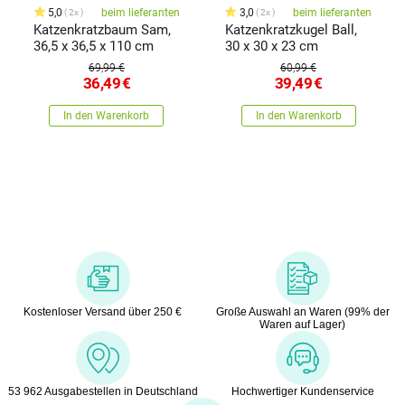
5,0
beim lieferanten
3,0
beim lieferanten
2x
2x
Katzenkratzbaum Sam,
Katzenkratzkugel Ball,
36,5 x 36,5 x 110 cm
30 x 30 x 23 cm
69,99 €
60,99 €
36,49
€
39,49
€
In den Warenkorb
In den Warenkorb
Kostenloser Versand über 250 €
Große Auswahl an Waren (99% der
Waren auf Lager)
53 962 Ausgabestellen in Deutschland
Hochwertiger Kundenservice