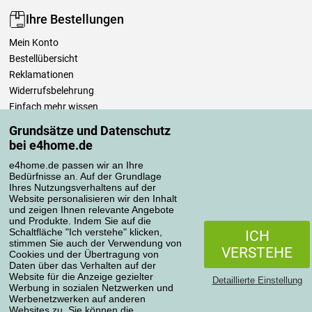
Ihre Bestellungen
Mein Konto
Bestellübersicht
Reklamationen
Widerrufsbelehrung
Einfach mehr wissen
Richtlinien zur Verarbeitung von Bewertungen
Grundsätze und Datenschutz
bei e4home.de
Transportarten
e4home.de passen wir an Ihre
Bedürfnisse an. Auf der Grundlage
Ihres Nutzungsverhaltens auf der
Website personalisieren wir den Inhalt
Zahlungsmethoden
und zeigen Ihnen relevante Angebote
und Produkte. Indem Sie auf die
Schaltfläche "Ich verstehe" klicken,
ICH
stimmen Sie auch der Verwendung von
VERSTEHE
Cookies und der Übertragung von
Zuverlässiger Shop
Daten über das Verhalten auf der
Website für die Anzeige gezielter
Detaillierte Einstellung
Werbung in sozialen Netzwerken und
Werbenetzwerken auf anderen
Websites zu. Sie können die