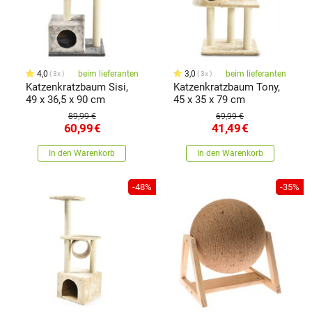
4,0
beim lieferanten
3,0
beim lieferanten
3x
3x
Katzenkratzbaum Sisi,
Katzenkratzbaum Tony,
49 x 36,5 x 90 cm
45 x 35 x 79 cm
89,99 €
69,99 €
60,99
€
41,49
€
In den Warenkorb
In den Warenkorb
-48%
-35%