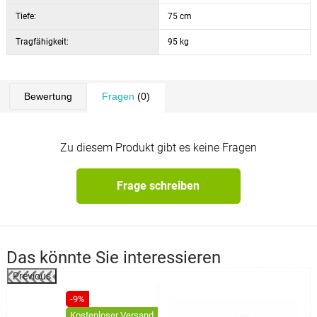
Tiefe:
75 cm
Tragfähigkeit:
95 kg
Bewertung
Fragen
(0)
Zu diesem Produkt gibt es keine Fragen
Frage schreiben
Das könnte Sie interessieren
Previous
%
-9%
Kostenloser Versand