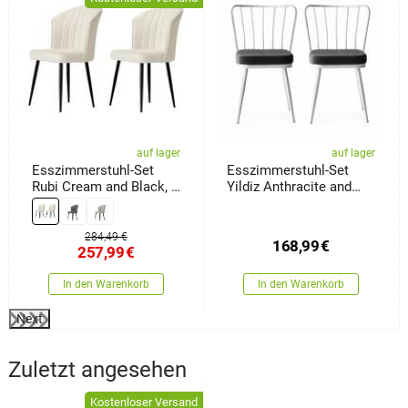
auf lager
auf lager
Esszimmerstuhl-Set
Esszimmerstuhl-Set
Rubi Cream and Black, 2
Yildiz Anthracite and
Stück
White, 2 Stück
284,49 €
168,99
€
257,99
€
In den Warenkorb
In den Warenkorb
Next
Zuletzt angesehen
Kostenloser Versand