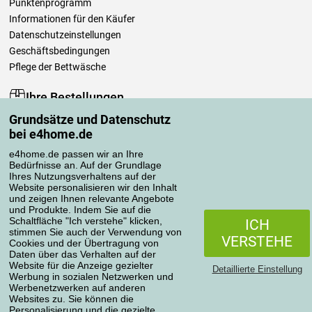
Punktenprogramm
Informationen für den Käufer
Datenschutzeinstellungen
Geschäftsbedingungen
Pflege der Bettwäsche
Ihre Bestellungen
Grundsätze und Datenschutz
Mein Konto
bei e4home.de
Bestellübersicht
Reklamationen
e4home.de passen wir an Ihre
Bedürfnisse an. Auf der Grundlage
Widerrufsbelehrung
Ihres Nutzungsverhaltens auf der
Einfach mehr wissen
Website personalisieren wir den Inhalt
und zeigen Ihnen relevante Angebote
Richtlinien zur Verarbeitung von Bewertungen
und Produkte. Indem Sie auf die
Schaltfläche "Ich verstehe" klicken,
ICH
stimmen Sie auch der Verwendung von
Transportarten
VERSTEHE
Cookies und der Übertragung von
Daten über das Verhalten auf der
Website für die Anzeige gezielter
Detaillierte Einstellung
Werbung in sozialen Netzwerken und
Zahlungsmethoden
Werbenetzwerken auf anderen
Websites zu. Sie können die
Personalisierung und die gezielte