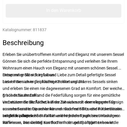
In den Warenkorb
Katalognummer:
811837
Beschreibung
Erleben Sie unübertroffenen Komfort und Eleganz mit unserem Sessel
Gönnen Sie sich die perfekte Entspannung und verleihen Sie Ihrem
Wohnraum einen Hauch von Eleganz mit unserem schönen Sessel.
Dieser mit größter Sorgfalt und Liebe zum Detail gefertigte Sessel
Entspannen Sie sich im Luxus
bietet Ihnen unvergleichlichen Komfort und Stil.
Lassen Sie sich in die plüschige Polsterung unseres Sessels sinken
und erleben Sie einen nie dagewesenen Grad an Komfort. Der weiche
graue Schaumstoff und die Federfüllung sorgen für eine gemütliche
Erhöhen Sie Ihr Dekor
und stützende Sitzfläche, auf der Sie sich nach einem langen Tag
Verbessern Sie die Ästhetik Ihres Zuhauses mit dem eleganten Design
ausruhen und entspannen können. Das feste Sitz- und Rückenkissen
unseres Sessels. Die schlanke und moderne Silhouette in Kombination
sorgt für zusätzliche Stabilität und verhindert jegliches Unbehagen.
mit der frischen weißen Farbe verleiht jedem Raum einen Hauch von
Leicht zu pflegen
Raffinesse. Das Gestell aus Buchenholz und Spanplatten sowie die
Wir wissen, wie wichtig Komfort in Ihrem geschäftigen Leben ist.