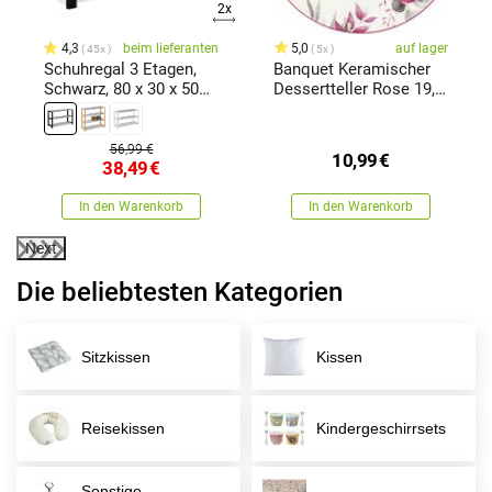
2x
4,3
beim lieferanten
5,0
auf lager
45x
5x
Schuhregal 3 Etagen,
Banquet Keramischer
Schwarz, 80 x 30 x 50
Dessertteller Rose 19,3
cm
cm
56,99 €
10,99
€
38,49
€
In den Warenkorb
In den Warenkorb
Next
Die beliebtesten Kategorien
Sitzkissen
Kissen
Reisekissen
Kindergeschirrsets
Sonstige