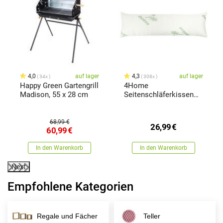
x
4,0
auf lager
4,3
auf lager
34x
308x
Happy Green Gartengrill
4Home
Madison, 55 x 28 cm
Seitenschläferkissen
aus Memory-Schaum
Bamboo, 45 x 120 cm
68,99 €
26,99
€
60,99
€
In den Warenkorb
In den Warenkorb
Next
Empfohlene Kategorien
Regale und Fächer
Teller