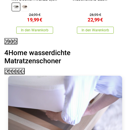
Weißweiß , 3,5 l
Silikon Clean
24,99 €
26,99 €
19,99
€
22,99
€
In den Warenkorb
In den Warenkorb
Next
4Home wasserdichte
Matratzenschoner
Previous