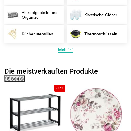
Abtropfgestelle und
Klassische Gläser
Organizer
Küchenutensilien
Thermoschüsseln
Mehr
Die meistverkauften Produkte
Previous
5%
-32%