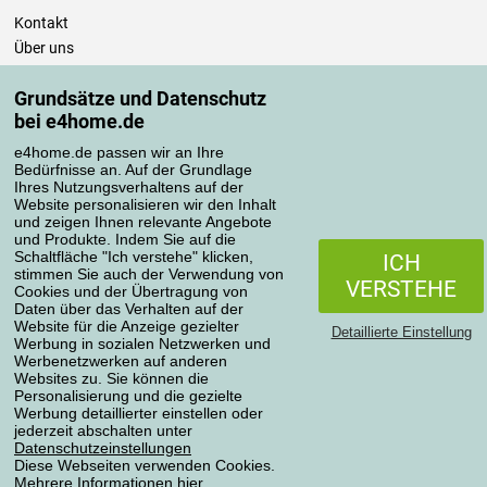
Kontakt
Über uns
Impressum
Grundsätze und Datenschutz
Einkaufen
bei e4home.de
e4home.de passen wir an Ihre
Versand und Lieferung
Bedürfnisse an. Auf der Grundlage
Zahlungsmethoden
Ihres Nutzungsverhaltens auf der
Website personalisieren wir den Inhalt
Punktenprogramm
und zeigen Ihnen relevante Angebote
Informationen für den Käufer
und Produkte. Indem Sie auf die
Schaltfläche "Ich verstehe" klicken,
Datenschutzeinstellungen
ICH
stimmen Sie auch der Verwendung von
Geschäftsbedingungen
VERSTEHE
Cookies und der Übertragung von
Pflege der Bettwäsche
Daten über das Verhalten auf der
Website für die Anzeige gezielter
Detaillierte Einstellung
Werbung in sozialen Netzwerken und
Ihre Bestellungen
Werbenetzwerken auf anderen
Websites zu. Sie können die
Mein Konto
Personalisierung und die gezielte
Werbung detaillierter einstellen oder
Bestellübersicht
jederzeit abschalten unter
Reklamationen
Datenschutzeinstellungen
Diese Webseiten verwenden Cookies.
Widerrufsbelehrung
Mehrere Informationen
hier
.