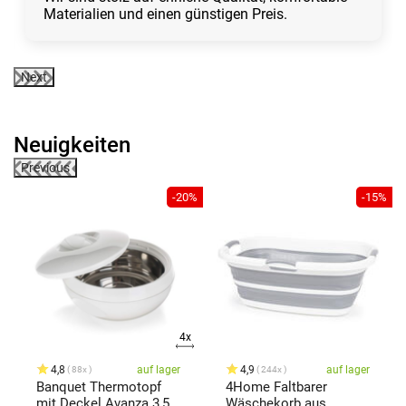
Materialien und einen günstigen Preis.
Next
Neuigkeiten
Previous
0%
-20%
-15%
4x
4,8
auf lager
4,9
auf lager
88x
244x
Banquet Thermotopf
4Home Faltbarer
mit Deckel Avanza 3,5 l,
Wäschekorb aus