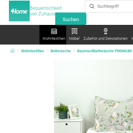
Bequemlichkeit
von Zuhause
Wohntextilien
Möbel
Zubehör und Dekorationen
Wohntextilien
Bettwäsche
Baumwollbettwäsche PREMIUM