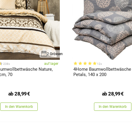
2 Grössen
auf lager
238x
12x
umwollbettwäsche Nature,
4Home Baumwollbettwäsche 
 cm, 70
Petals, 140 x 200
ab
28,99
€
ab
28,99
€
In den Warenkorb
In den Warenkorb