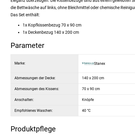
Eleganz überzeugen. Die Kissenbezüge sind aus einem gewebten Sto
die Bettwäsche auf links, ohne Bleichmittel oder chemische Reinigu
Das Set enthält:
1x Kopfkissenbezug 70 x 90 cm
1x Deckenbezug 140 x 200 cm
Parameter
Marke:
Stanex
Abmessungen der Decke:
140 x 200 cm
Abmessungen des Kissens:
70 x 90 cm
Anschalten:
Knöpfe
Empfohlenes Waschen:
40 °C
Produktpflege