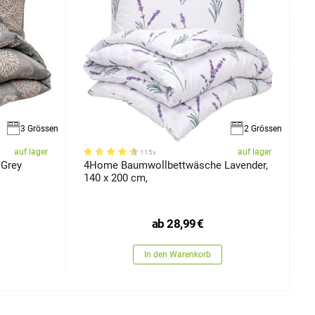
3 Grössen
2 Grössen
auf lager
auf lager
115x
Grey
4Home Baumwollbettwäsche Lavender,
4
140 x 200 cm,
ab
28,99
€
In den Warenkorb