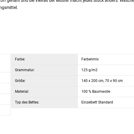
ff genäht und die Vielfalt der Muster macht jedes Stück anders. Wasche
ngsmittel.
Farbe:
Farbenmix
Grammatur:
125 g/m2
Größe:
140 x 200 cm, 70 x 90 cm
Material:
100 % Baumwolle
Typ des Bettes:
Einzelbett Standard