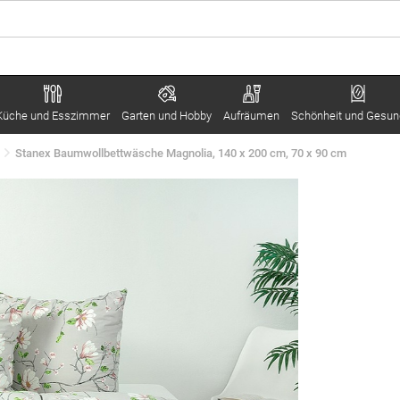
Küche und Esszimmer
Garten und Hobby
Aufräumen
Schönheit und Gesun
Stanex Baumwollbettwäsche Magnolia, 140 x 200 cm, 70 x 90 cm