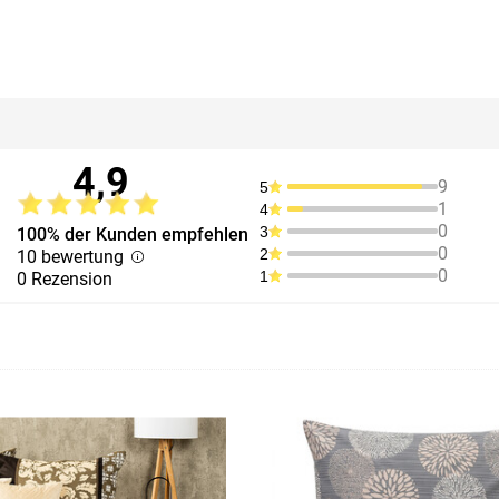
4,9
9
5
1
4
0
3
100% der Kunden empfehlen
0
2
10 bewertung
0
1
0 Rezension