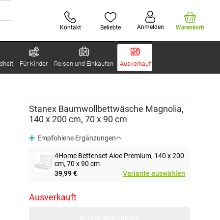
Anmelden
Kontakt
Beliebte
Warenkorb
dheit
Für Kinder
Reisen und Einkaufen
Ausverkauf
Stanex Baumwollbettwäsche Magnolia,
140 x 200 cm, 70 x 90 cm
Empfohlene Ergänzungen
4Home Bettenset Aloe Premium, 140 x 200
cm, 70 x 90 cm
39,99 €
Variante auswählen
Ausverkauft
In den Warenkorb