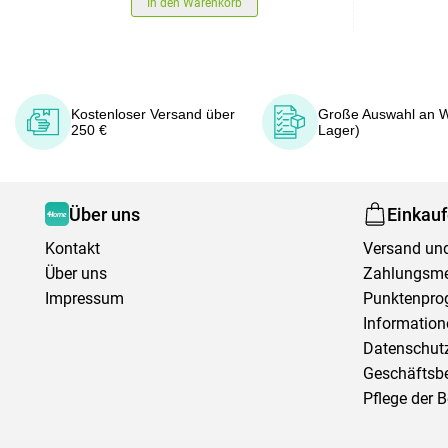
In den Warenkorb
Kostenloser Versand über
Große Auswahl an W
250 €
Lager)
Über uns
Einkau
Kontakt
Versand und
Über uns
Zahlungsm
Impressum
Punktenpr
Information
Datenschutz
Geschäftsb
Pflege der 