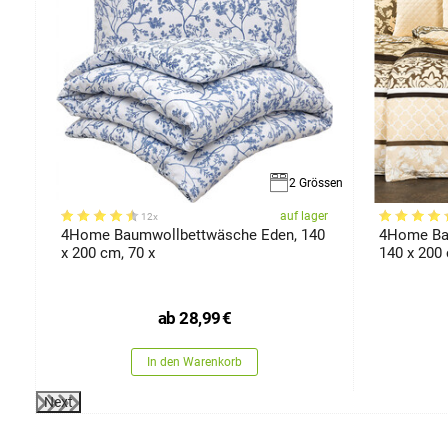
össen
2 Grössen
er
auf lager
12x
4Home Baumwollbettwäsche Eden, 140
4Home Ba
x 200 cm, 70 x
140 x 200
ab
28,99
€
In den Warenkorb
Next