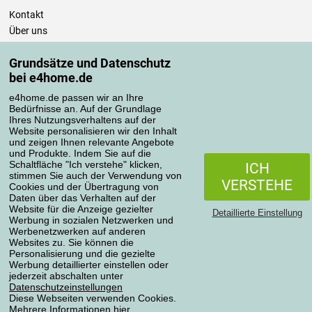
Kontakt
Über uns
Impressum
Grundsätze und Datenschutz
Einkaufen
bei e4home.de
e4home.de passen wir an Ihre
Versand und Lieferung
Bedürfnisse an. Auf der Grundlage
Zahlungsmethoden
Ihres Nutzungsverhaltens auf der
Website personalisieren wir den Inhalt
Punktenprogramm
und zeigen Ihnen relevante Angebote
Informationen für den Käufer
und Produkte. Indem Sie auf die
Schaltfläche "Ich verstehe" klicken,
Datenschutzeinstellungen
ICH
stimmen Sie auch der Verwendung von
Geschäftsbedingungen
VERSTEHE
Cookies und der Übertragung von
Pflege der Bettwäsche
Daten über das Verhalten auf der
Website für die Anzeige gezielter
Detaillierte Einstellung
Werbung in sozialen Netzwerken und
Ihre Bestellungen
Werbenetzwerken auf anderen
Websites zu. Sie können die
Mein Konto
Personalisierung und die gezielte
Werbung detaillierter einstellen oder
Bestellübersicht
jederzeit abschalten unter
Reklamationen
Datenschutzeinstellungen
Diese Webseiten verwenden Cookies.
Widerrufsbelehrung
Mehrere Informationen
hier
.