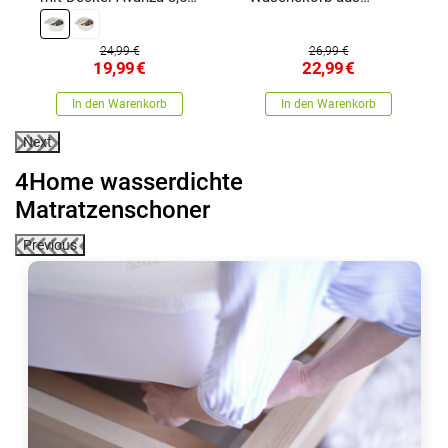
Weißweiß , 3,5 l
Silikon Clean
24,99 €
26,99 €
19,99
€
22,99
€
In den Warenkorb
In den Warenkorb
Next
4Home wasserdichte
Matratzenschoner
Previous