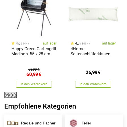
x
4,0
auf lager
4,3
auf lager
34x
308x
Happy Green Gartengrill
4Home
Madison, 55 x 28 cm
Seitenschläferkissen
aus Memory-Schaum
Bamboo, 45 x 120 cm
68,99 €
26,99
€
60,99
€
In den Warenkorb
In den Warenkorb
Next
Empfohlene Kategorien
Regale und Fächer
Teller