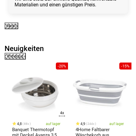
Materialien und einen günstigen Preis.
Next
Neuigkeiten
Previous
0%
-20%
-15%
4x
4,8
auf lager
4,9
auf lager
88x
244x
Banquet Thermotopf
4Home Faltbarer
mit Deckel Avanza 3,5 l,
Wäschekorb aus