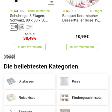
2x
4,3
beim lieferanten
5,0
auf lager
45x
5x
Schuhregal 3 Etagen,
Banquet Keramischer
Schwarz, 80 x 30 x 50
Dessertteller Rose 19,3
cm
cm
56,99 €
10,99
€
38,49
€
In den Warenkorb
In den Warenkorb
Next
Die beliebtesten Kategorien
Sitzkissen
Kissen
Reisekissen
Kindergeschirrsets
Sonstige