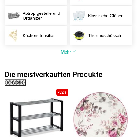
Abtropfgestelle und
Klassische Gläser
Organizer
Küchenutensilien
Thermoschüsseln
Mehr
Die meistverkauften Produkte
Previous
5%
-32%