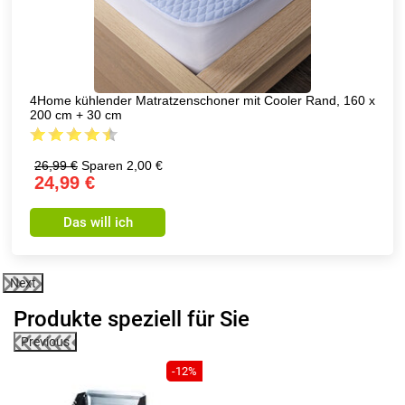
4Home Decke Lammfelloptik Wintertraum rot, 150 x 200 cm
29,99 €
Sparen 19,00 €
10,99 €
Das will ich
Next
Produkte speziell für Sie
Previous
-12%