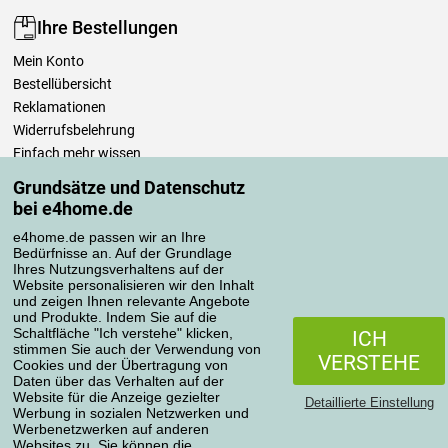
Ihre Bestellungen
Mein Konto
Bestellübersicht
Reklamationen
Widerrufsbelehrung
Einfach mehr wissen
Richtlinien zur Verarbeitung von Bewertungen
Grundsätze und Datenschutz
bei e4home.de
Transportarten
e4home.de passen wir an Ihre
Bedürfnisse an. Auf der Grundlage
Ihres Nutzungsverhaltens auf der
Website personalisieren wir den Inhalt
Zahlungsmethoden
und zeigen Ihnen relevante Angebote
und Produkte. Indem Sie auf die
Schaltfläche "Ich verstehe" klicken,
ICH
stimmen Sie auch der Verwendung von
VERSTEHE
Cookies und der Übertragung von
Zuverlässiger Shop
Daten über das Verhalten auf der
Website für die Anzeige gezielter
Detaillierte Einstellung
Werbung in sozialen Netzwerken und
Werbenetzwerken auf anderen
Websites zu. Sie können die