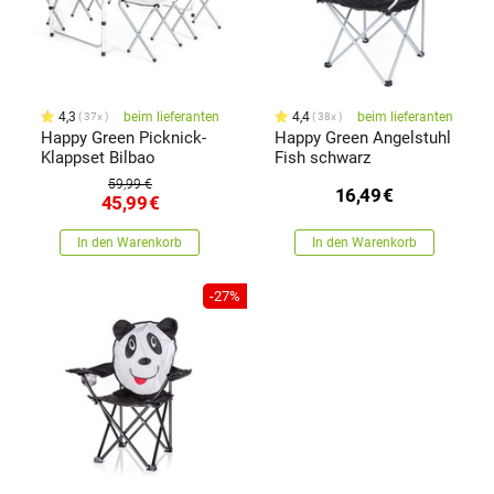
4,3
beim lieferanten
4,4
beim lieferanten
37x
38x
Happy Green Picknick-
Happy Green Angelstuhl
Klappset Bilbao
Fish schwarz
59,99 €
16,49
€
45,99
€
In den Warenkorb
In den Warenkorb
-27%