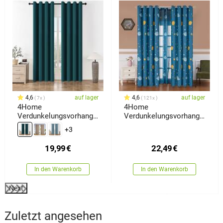
4,6
auf lager
4,6
auf lager
7x
121x
4Home
4Home
Verdunkelungsvorhang
Verdunkelungsvorhang
Manila Petrol, 150 x 250
Space, 150 x 250 cm
+3
cm
19,99
€
22,49
€
In den Warenkorb
In den Warenkorb
Next
Zuletzt angesehen