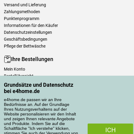
Versand und Lieferung
Zahlungsmethoden
Punktenprogramm
Informationen für den Käufer
Datenschutzeinstellungen
Geschäftsbedingungen
Pflege der Bettwäsche
Ihre Bestellungen
Mein Konto
Bestellübersicht
Reklamationen
Grundsätze und Datenschutz
Widerrufsbelehrung
bei e4home.de
Einfach mehr wissen
e4home.de passen wir an Ihre
Richtlinien zur Verarbeitung von Bewertungen
Bedürfnisse an. Auf der Grundlage
Ihres Nutzungsverhaltens auf der
Website personalisieren wir den Inhalt
und zeigen Ihnen relevante Angebote
Transportarten
und Produkte. Indem Sie auf die
Schaltfläche "Ich verstehe" klicken,
ICH
stimmen Sie auch der Verwendung von