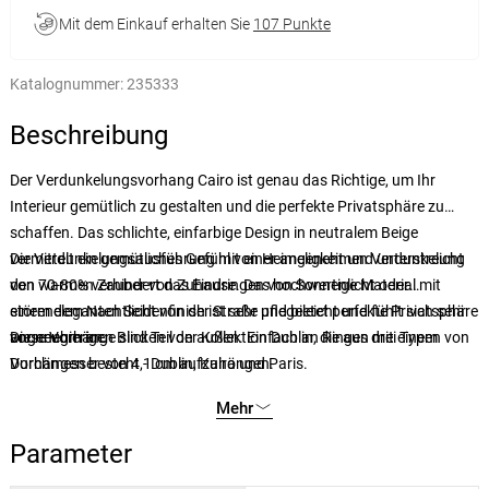
Mit dem Einkauf erhalten Sie
107 Punkte
Katalognummer:
235333
Beschreibung
Der Verdunkelungsvorhang Cairo ist genau das Richtige, um Ihr
Interieur gemütlich zu gestalten und die perfekte Privatsphäre zu
schaffen. Das schlichte, einfarbige Design in neutralem Beige
vermittelt ein gemütliches Gefühl von Heimeligkeit und unterstreicht
Die Verdunkelungsausführung mit einer angenehmen Verdunkelung
den warmen Zauber von Zuhause. Das hochwertige Material mit
von 70-80% verhindert das Eindringen von Sonnenlicht oder
einem eleganten Seidenfinish ist sehr pflegeleicht und fühlt sich sehr
störendem Nachtlicht von der Straße und bietet perfekte Privatsphäre
angenehm an.
vor neugierigen Blicken von außen. Einfach an Ringen mit einem
Diese Vorhänge sind Teil der Kollektion
Dublin
, die aus drei Typen von
Durchmesser von 4,1 cm aufzuhängen.
Vorhängen besteht - Dublin, Kairo und Paris.
Mehr
Parameter