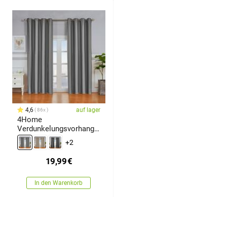
4,6
auf lager
86x
4Home
Verdunkelungsvorhang
Cairo grau, 150 x 250 cm
+2
19,99
€
In den Warenkorb