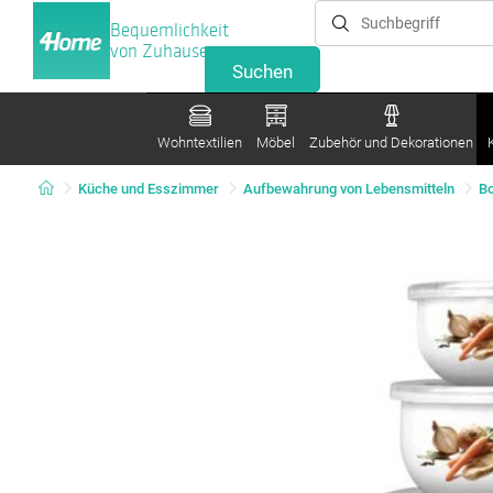
Bequemlichkeit
von Zuhause
Wohntextilien
Möbel
Zubehör und Dekorationen
Küche und Esszimmer
Aufbewahrung von Lebensmitteln
B