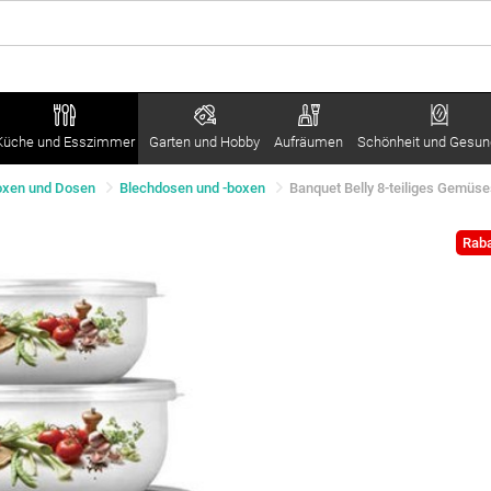
Küche und Esszimmer
Garten und Hobby
Aufräumen
Schönheit und Gesun
oxen und Dosen
Blechdosen und -boxen
Banquet Belly 8-teiliges Gemüs
Raba