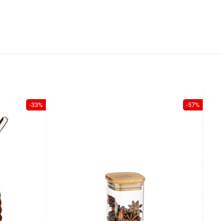
-33%
-57%