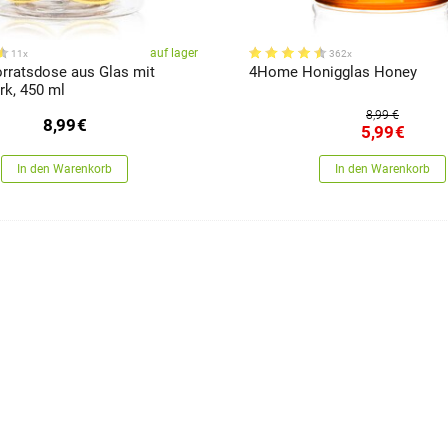
auf lager
11x
362x
ratsdose aus Glas mit
4Home Honigglas Honey
rk, 450 ml
8,99 €
8,99
€
5,99
€
In den Warenkorb
In den Warenkorb