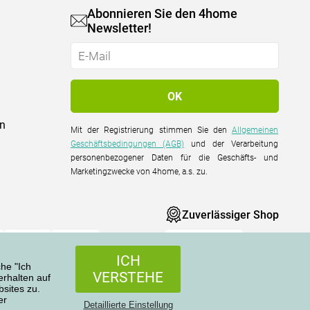
Abonnieren Sie den 4home
Newsletter!
on
Mit der Registrierung stimmen Sie den
Allgemeinen
Geschäftsbedingungen (AGB)
und der Verarbeitung
personenbezogener Daten für die Geschäfts- und
Marketingzwecke von 4home, a.s. zu.
Zuverlässiger Shop
ICH
che "Ich
VERSTEHE
rhalten auf
sites zu.
er
Alle Rechte vorbehalten © 2004-2026 4home, a.s.
Detaillierte Einstellung