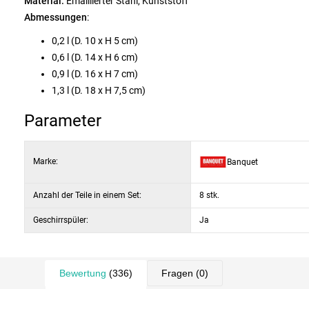
Material:
Emaillierter Stahl, Kunststoff
Abmessungen
:
0,2 l (D. 10 x H 5 cm)
0,6 l (D. 14 x H 6 cm)
0,9 l (D. 16 x H 7 cm)
1,3 l (D. 18 x H 7,5 cm)
Parameter
Marke:
Banquet
Anzahl der Teile in einem Set:
8 stk.
Geschirrspüler:
Ja
Bewertung
(336)
Fragen
(0)