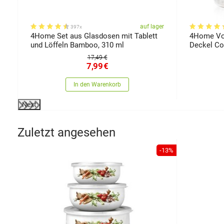
er
auf lager
397x
es
4Home Set aus Glasdosen mit Tablett
4Home Vor
und Löffeln Bamboo, 310 ml
Deckel Co
17,49 €
7,99
€
In den Warenkorb
Next
Zuletzt angesehen
-13%