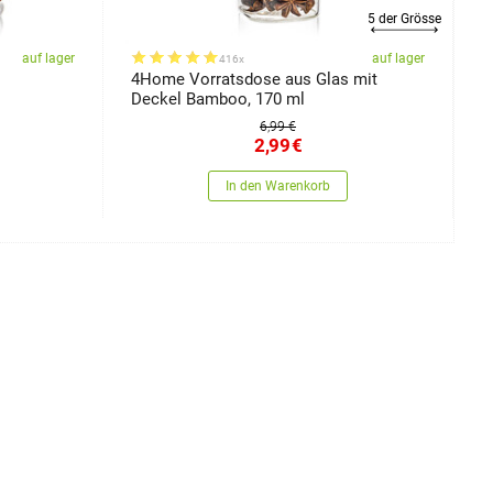
5 der Grösse
auf lager
auf lager
416x
4Home Vorratsdose aus Glas mit
S
Deckel Bamboo, 170 ml
„
6,99 €
2,99
€
In den Warenkorb