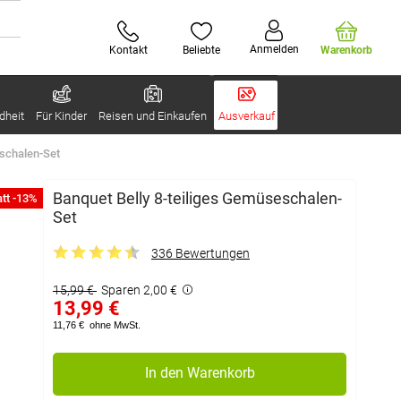
Anmelden
Kontakt
Beliebte
Warenkorb
dheit
Für Kinder
Reisen und Einkaufen
Ausverkauf
eschalen-Set
Banquet Belly 8-teiliges Gemüseschalen-
tt -13%
Set
336 Bewertungen
15,99 €
Sparen 2,00 €
13,99 €
11,76 €
ohne MwSt.
In den Warenkorb