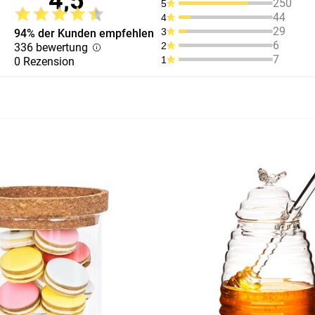
4,5
250
5
44
4
29
3
94% der Kunden empfehlen
6
2
336 bewertung
7
1
0 Rezension