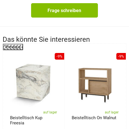
Frage schreiben
Das könnte Sie interessieren
Previous
%
-9%
-9%
auf lager
auf lager
Beistelltisch Kup
Beistelltisch On Walnut
Freesia