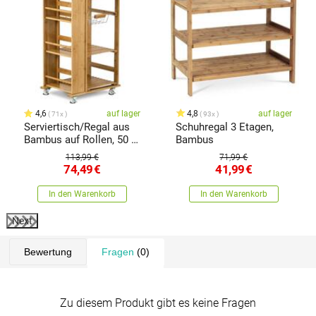
4,6
auf lager
4,8
auf lager
71x
93x
Serviertisch/Regal aus
Schuhregal 3 Etagen,
Bambus auf Rollen, 50 x
Bambus
37 x 83 cm
113,99 €
71,99 €
74,49
€
41,99
€
In den Warenkorb
In den Warenkorb
Next
Bewertung
Fragen
(0)
Zu diesem Produkt gibt es keine Fragen