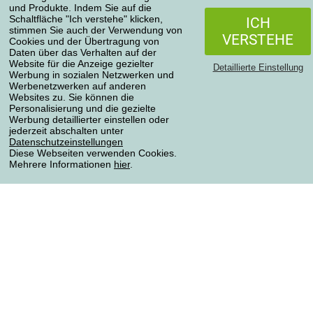
und Produkte. Indem Sie auf die
Widerrufsbelehrung
Schaltfläche "Ich verstehe" klicken,
ICH
Einfach mehr wissen
stimmen Sie auch der Verwendung von
VERSTEHE
Cookies und der Übertragung von
Richtlinien zur Verarbeitung von Bewertungen
Daten über das Verhalten auf der
Website für die Anzeige gezielter
Detaillierte Einstellung
Werbung in sozialen Netzwerken und
Transportarten
Werbenetzwerken auf anderen
Websites zu. Sie können die
Personalisierung und die gezielte
Werbung detaillierter einstellen oder
Zahlungsmethoden
jederzeit abschalten unter
Datenschutzeinstellungen
Diese Webseiten verwenden Cookies.
Mehrere Informationen
hier
.
Zuverlässiger Shop
Datenschutzerklärung
Alle Rechte vorbehalten © 2004-2026 4home, a.s.