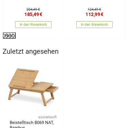
204,49 €
124,49 €
185,49
€
112,99
€
In den Warenkorb
In den Warenkorb
Next
Zuletzt angesehen
ausverkauft
Beistelltisch B069 NAT,
Bambus