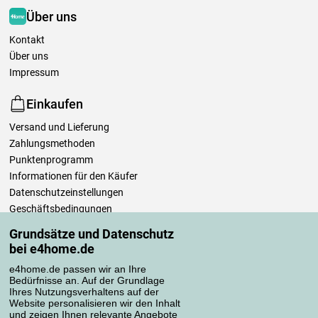
Über uns
Kontakt
Über uns
Impressum
Einkaufen
Versand und Lieferung
Zahlungsmethoden
Punktenprogramm
Informationen für den Käufer
Datenschutzeinstellungen
Geschäftsbedingungen
Pflege der Bettwäsche
Grundsätze und Datenschutz
bei e4home.de
Ihre Bestellungen
e4home.de passen wir an Ihre
Mein Konto
Bedürfnisse an. Auf der Grundlage
Ihres Nutzungsverhaltens auf der
Bestellübersicht
Website personalisieren wir den Inhalt
Reklamationen
und zeigen Ihnen relevante Angebote