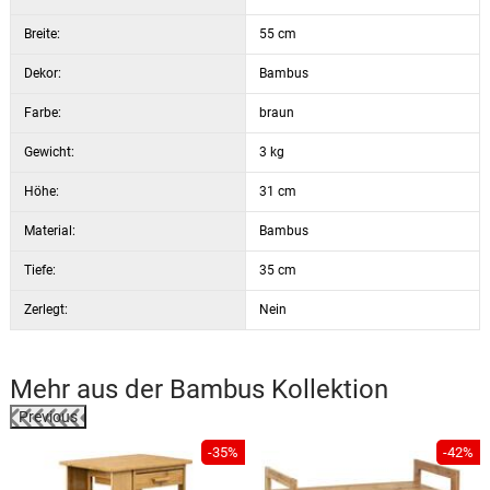
Breite:
55 cm
Dekor:
Bambus
Farbe:
braun
Gewicht:
3 kg
Höhe:
31 cm
Material:
Bambus
Tiefe:
35 cm
Zerlegt:
Nein
Mehr aus der
Bambus
Kollektion
Previous
%
-35%
-42%