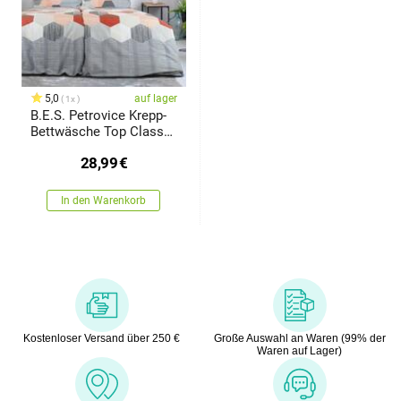
5,0
auf lager
1x
B.E.S. Petrovice Krepp-
Bettwäsche Top Class
Honey Comb, 140 x 200
28,99
€
cm, 70 x 90 cm
In den Warenkorb
Kostenloser Versand über 250 €
Große Auswahl an Waren (99% der
Waren auf Lager)