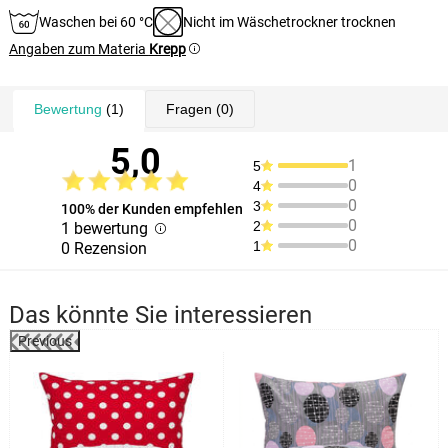
Waschen bei 60 °C
Nicht im Wäschetrockner trocknen
Angaben zum Materia
Krepp
Bewertung
(1)
Fragen
(0)
5,0
1
5
0
4
0
3
100% der Kunden empfehlen
0
2
1 bewertung
0
1
0 Rezension
Das könnte Sie interessieren
Previous
%