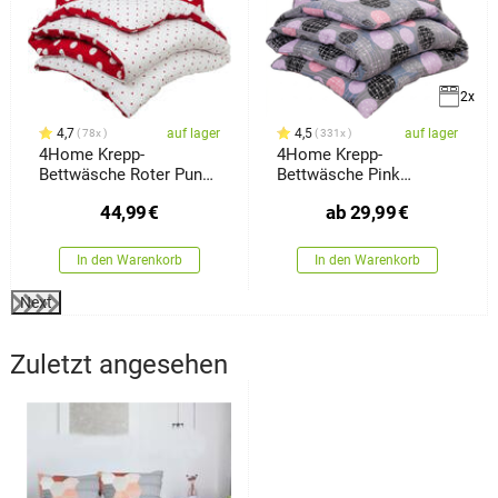
2x
4,7
auf lager
4,5
auf lager
78x
331x
4Home Krepp-
4Home Krepp-
Bettwäsche Roter Punkt,
Bettwäsche Pink
220 x 200 cm, 2 Stück
Illusion
44,99
€
ab
29,99
€
70 x 90 cm
In den Warenkorb
In den Warenkorb
Next
Zuletzt angesehen