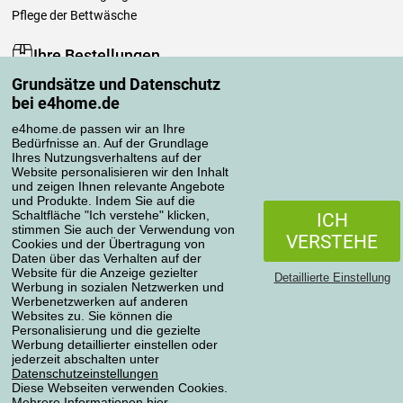
Pflege der Bettwäsche
Ihre Bestellungen
Grundsätze und Datenschutz
Mein Konto
bei e4home.de
Bestellübersicht
Reklamationen
e4home.de passen wir an Ihre
Bedürfnisse an. Auf der Grundlage
Widerrufsbelehrung
Ihres Nutzungsverhaltens auf der
Einfach mehr wissen
Website personalisieren wir den Inhalt
und zeigen Ihnen relevante Angebote
Richtlinien zur Verarbeitung von Bewertungen
und Produkte. Indem Sie auf die
Schaltfläche "Ich verstehe" klicken,
ICH
stimmen Sie auch der Verwendung von
Transportarten
VERSTEHE
Cookies und der Übertragung von
Daten über das Verhalten auf der
Website für die Anzeige gezielter
Detaillierte Einstellung
Werbung in sozialen Netzwerken und
Zahlungsmethoden
Werbenetzwerken auf anderen
Websites zu. Sie können die
Personalisierung und die gezielte
Werbung detaillierter einstellen oder
jederzeit abschalten unter
Zuverlässiger Shop
Datenschutzeinstellungen
Diese Webseiten verwenden Cookies.
Mehrere Informationen
hier
.