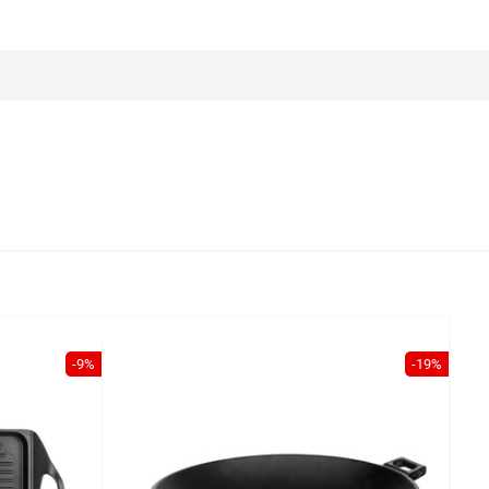
-9%
-19%