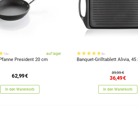
auf lager
12x
5x
fanne President 20 cm
Banquet-Grilltablett Alivia, 45
39,99 €
62,99
€
36,49
€
In den Warenkorb
In den Warenkorb