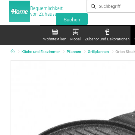
Bequemlichkeit
von Zuhause
Wohntextilien
Möbel
Zubehör und Dekorationen
Küche und Esszimmer
Pfannen
Grillpfannen
Orion Stea