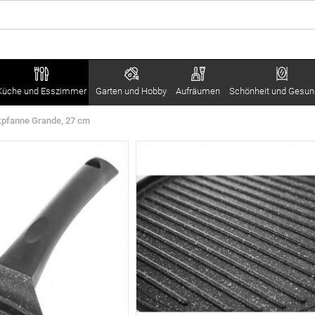
Küche und Esszimmer
Garten und Hobby
Aufräumen
Schönheit und Gesun
kpfanne Grande, 27 cm