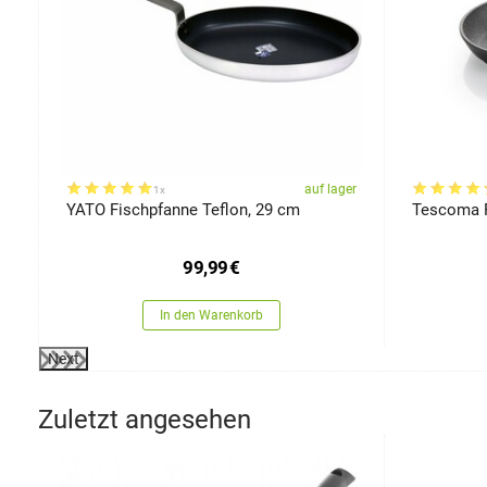
er
auf lager
1x
YATO Fischpfanne Teflon, 29 cm
Tescoma P
99,99
€
In den Warenkorb
Next
Zuletzt angesehen