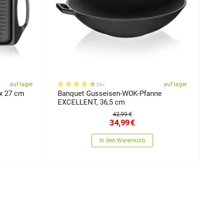
auf lager
auf lager
26x
 x 27 cm
Banquet Gusseisen-WOK-Pfanne
B
EXCELLENT, 36,5 cm
m
D
42,99 €
34,99
€
In den Warenkorb