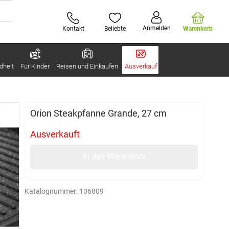
Anmelden
Kontakt
Beliebte
Warenkorb
dheit
Für Kinder
Reisen und Einkaufen
Ausverkauf
Orion Steakpfanne Grande, 27 cm
Ausverkauft
In den Warenkorb
Katalognummer:
106809