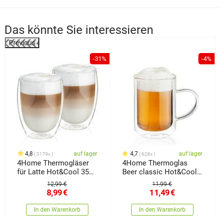
Das könnte Sie interessieren
Previous
-31%
-4%
4,8
auf lager
4,7
auf lager
3179x
628x
4Home Thermogläser
4Home Thermoglas
für Latte Hot&Cool 350
Beer classic Hot&Cool
ml, 2 Stück
550 ml, 1 Stück
12,99 €
11,99 €
8,99
€
11,49
€
In den Warenkorb
In den Warenkorb