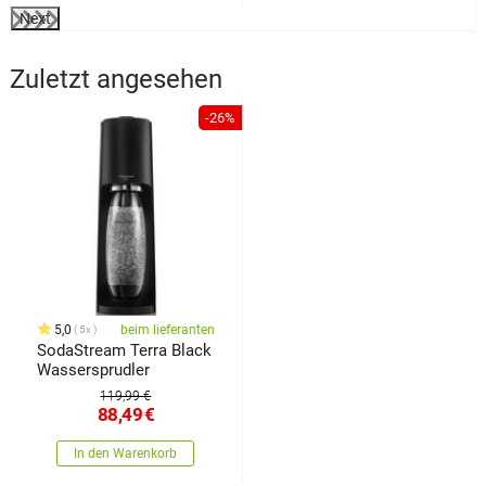
Next
Zuletzt angesehen
-26%
5,0
beim lieferanten
5x
SodaStream Terra Black
Wassersprudler
119,99 €
88,49
€
In den Warenkorb