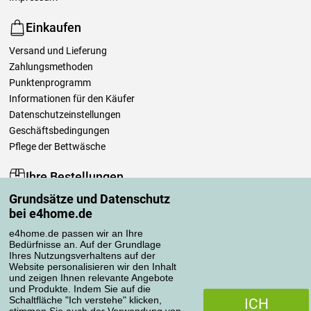
Einkaufen
Versand und Lieferung
Zahlungsmethoden
Punktenprogramm
Informationen für den Käufer
Datenschutzeinstellungen
Geschäftsbedingungen
Pflege der Bettwäsche
Ihre Bestellungen
Grundsätze und Datenschutz
Mein Konto
bei e4home.de
Bestellübersicht
Reklamationen
e4home.de passen wir an Ihre
Bedürfnisse an. Auf der Grundlage
Widerrufsbelehrung
Ihres Nutzungsverhaltens auf der
Einfach mehr wissen
Website personalisieren wir den Inhalt
und zeigen Ihnen relevante Angebote
Richtlinien zur Verarbeitung von Bewertungen
und Produkte. Indem Sie auf die
Schaltfläche "Ich verstehe" klicken,
ICH