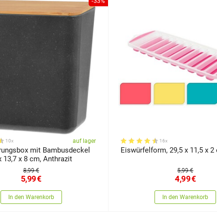
-33%
auf lager
10x
16x
rungsbox mit Bambusdeckel
Eiswürfelform, 29,5 x 11,5 x 2
x 13,7 x 8 cm, Anthrazit
8,99 €
5,99 €
5,99
€
4,99
€
In den Warenkorb
In den Warenkorb