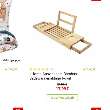
2 Grössen
auf lager
auf lager
142x
s
4Home Ausziehbare Bambus-
Badewannenablage Royal
21,99 €
17,99
€
In den Warenkorb