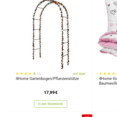
auf lager
17x
4Home Gartenbogen/Pflanzenstütze
4Home Kin
Baumwolle 
17,99
€
In den Warenkorb