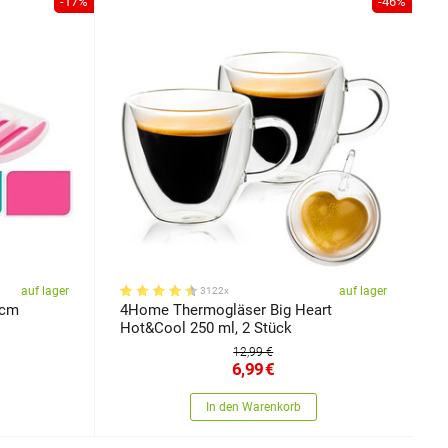
-17%
-46%
auf lager
auf lager
3122x
 cm
4Home Thermogläser Big Heart
Hot&Cool 250 ml, 2 Stück
12,99 €
6,99
€
In den Warenkorb