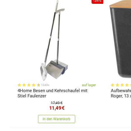
-34%
auf lager
1049x
4Home Besen und Kehrschaufel mit
Aufbewah
Stiel Faulenzer
Roger, 13 
17,49 €
11,49
€
In den Warenkorb