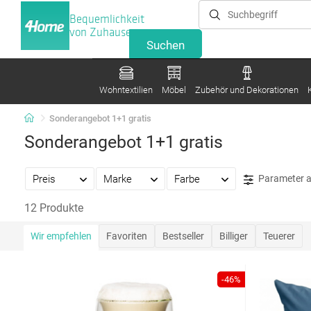
Bequemlichkeit
von Zuhause
Wohntextilien
Möbel
Zubehör und Dekorationen
Sonderangebot 1+1 gratis
Sonderangebot 1+1 gratis
Preis
Marke
Farbe
Parameter 
12 Produkte
Wir empfehlen
Favoriten
Bestseller
Billiger
Teuerer
-46%