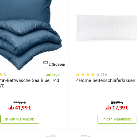
2 Grössen
auf lager
5x
528x
in-Bettwäsche Sea Blue, 140
4Home Seitenschläferkissen
70
44,99 €
23,99 €
ab
41,99
€
ab
17,99
€
In den Warenkorb
In den Warenkorb