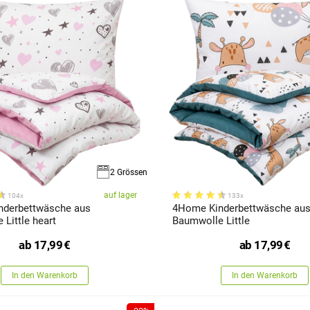
2 Grössen
auf lager
104x
133x
derbettwäsche aus
4Home Kinderbettwäsche au
Little heart
Baumwolle Little
ab
17,99
€
ab
17,99
€
In den Warenkorb
In den Warenkorb