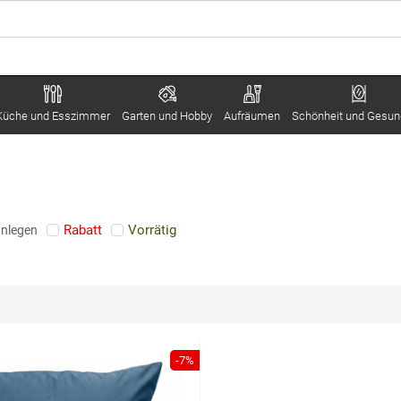
Küche und Esszimmer
Garten und Hobby
Aufräumen
Schönheit und Gesun
Rabatt
Vorrätig
anlegen
-7%