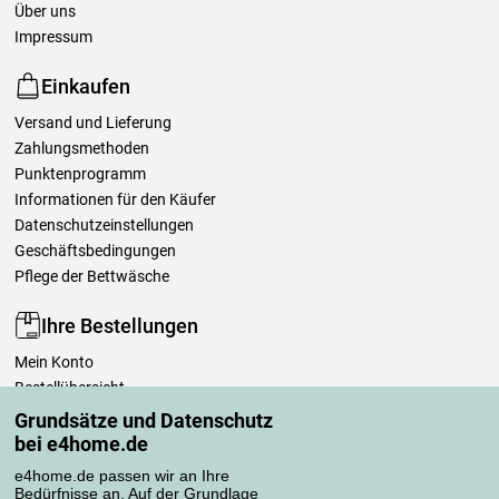
Über uns
Impressum
Einkaufen
Versand und Lieferung
Zahlungsmethoden
Punktenprogramm
Informationen für den Käufer
Datenschutzeinstellungen
Geschäftsbedingungen
Pflege der Bettwäsche
Ihre Bestellungen
Mein Konto
Bestellübersicht
Reklamationen
Grundsätze und Datenschutz
Widerrufsbelehrung
bei e4home.de
Einfach mehr wissen
e4home.de passen wir an Ihre
Richtlinien zur Verarbeitung von Bewertungen
Bedürfnisse an. Auf der Grundlage