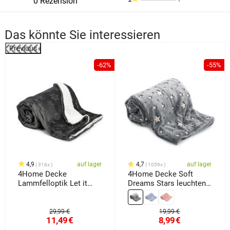
0 Rezension
Das könnte Sie interessieren
Previous
%
-62%
-55%
4,9
auf lager
4,7
auf lager
316x
1059x
4Home Decke
4Home Decke Soft
Lammfelloptik Let it
Dreams Stars leuchtend
snow, 150 x 200 cm
Grau, 150 x 200 cm
29,99 €
19,99 €
11,49
€
8,99
€