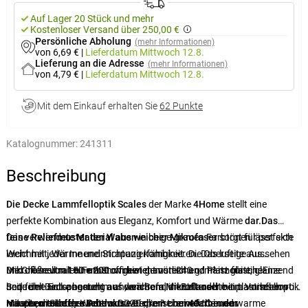
Auf Lager 20 Stück und mehr
Kostenloser Versand über 250,00 €
Persönliche Abholung
(mehr Informationen)
von 6,69 €
|
Lieferdatum
Mittwoch 12.8.
Lieferung an die Adresse
(mehr Informationen)
von 4,79 €
|
Lieferdatum
Mittwoch 12.8.
Mit dem Einkauf erhalten Sie
62 Punkte
Katalognummer:
241311
Beschreibung
Die Decke Lammfelloptik Scales
der Marke
4Home
stellt eine
perfekte Kombination aus Eleganz, Komfort und Wärme
dar.
Das
feine Reliefmuster der Waben
Das verwendete
Material aus weicher Mikrofaser
in beige-grauen Farbtönen lässt sich
sorgt für perfekte
leicht mit jeder Inneneinrichtung kombinieren. Das luftige Aussehen
Weichheit, Wärme und Strapazierfähigkeit. Die Oberseite aus
und die neutralen Farben wirken gemütlich und harmonisch. Eine
Mikroflanell mit einem Stoffgewicht von 240 g/m² ist glatt, glänzend
Die Größe von
150 × 200 cm
bietet ausreichend Platz für eine
Seite der Decke besteht aus
und fühlt sich angenehm an, während die Unterseite in Lammfelloptik
bequeme Entspannung auf dem Sofa, im Bett oder beim Vorlesen von
weichem Mikroflanell
mit plastischem
Muster, die andere Seite aus
mit einem Stoffgewicht von 220 g/m² eine weiche und warme
Märchen mit den Kindern. Die Decke ist
Hauptvorteile des Produkts
weichem cremefarbenem
bei 40 °C in der