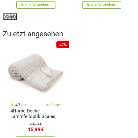
In den Warenkorb
In den Warenkorb
Next
Zuletzt angesehen
-47%
4,7
auf lager
64x
4Home Decke
Lammfelloptik Scales,
150 x 200 cm
29,99 €
15,99
€