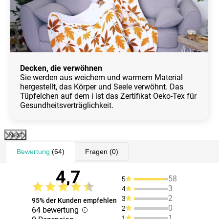
Decken, die verwöhnen
Sie werden aus weichem und warmem Material
hergestellt, das Körper und Seele verwöhnt. Das
Tüpfelchen auf dem i ist das Zertifikat Oeko-Tex für
Gesundheitsverträglichkeit.
Next
Bewertung
(64)
Fragen
(0)
4,7
58
5
3
4
2
3
95% der Kunden empfehlen
0
2
64 bewertung
1
1