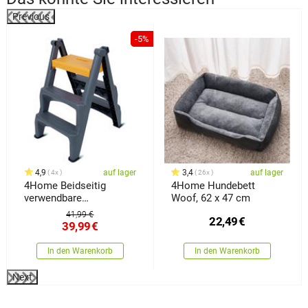
Previous
%
-5%
4,9
auf lager
3,4
auf lager
4x
26x
4Home Beidseitig
4Home Hundebett
verwendbare
Woof, 62 x 47 cm
Kunststoffleiter Dual, 3
41,99 €
22,49
€
Stufen
39,99
€
In den Warenkorb
In den Warenkorb
Next