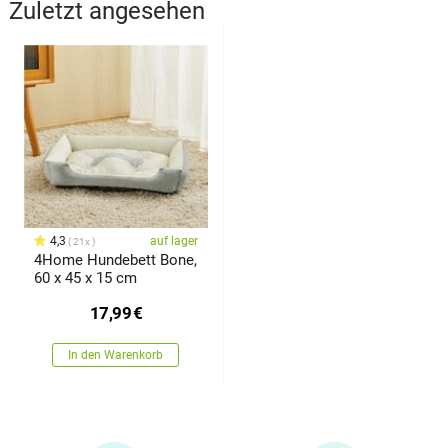
Zuletzt angesehen
4,3
auf lager
21x
4Home Hundebett Bone,
60 x 45 x 15 cm
17,99
€
In den Warenkorb