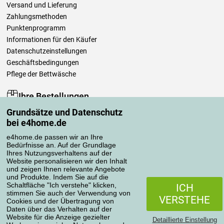
Versand und Lieferung
Zahlungsmethoden
Punktenprogramm
Informationen für den Käufer
Datenschutzeinstellungen
Geschäftsbedingungen
Pflege der Bettwäsche
Ihre Bestellungen
Grundsätze und Datenschutz
Mein Konto
bei e4home.de
Bestellübersicht
Reklamationen
e4home.de passen wir an Ihre
Bedürfnisse an. Auf der Grundlage
Widerrufsbelehrung
Ihres Nutzungsverhaltens auf der
Einfach mehr wissen
Website personalisieren wir den Inhalt
und zeigen Ihnen relevante Angebote
Richtlinien zur Verarbeitung von Bewertungen
und Produkte. Indem Sie auf die
Schaltfläche "Ich verstehe" klicken,
ICH
stimmen Sie auch der Verwendung von
Transportarten
VERSTEHE
Cookies und der Übertragung von
Daten über das Verhalten auf der
Website für die Anzeige gezielter
Detaillierte Einstellung