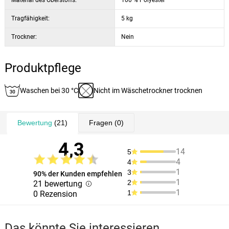
Material des Oberstoffs:
100 % Polyester
Tragfähigkeit:
5 kg
Trockner:
Nein
Produktpflege
Waschen bei 30 °C
Nicht im Wäschetrockner trocknen
Bewertung
(21)
Fragen
(0)
4,3
14
5
4
4
1
3
90% der Kunden empfehlen
1
2
21 bewertung
1
1
0 Rezension
Das könnte Sie interessieren