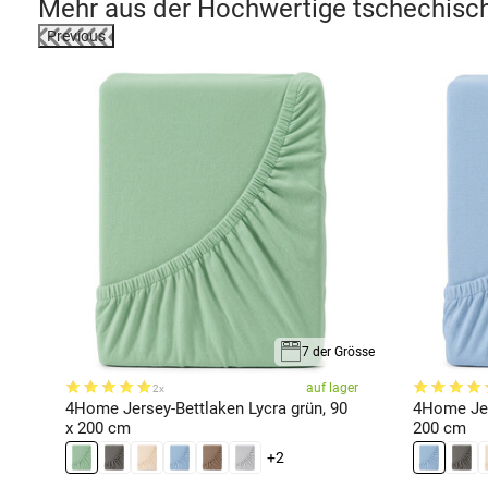
Mehr aus der
Hochwertige tschechisch
Previous
össen
7 der Grösse
er
auf lager
2x
4Home Jersey-Bettlaken Lycra grün, 90
4Home Jers
x 200 cm
200 cm
+2