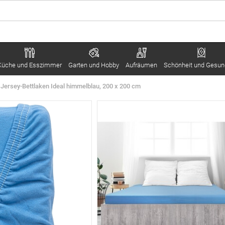
Küche und Esszimmer
Garten und Hobby
Aufräumen
Schönheit und Gesun
ersey-Bettlaken Ideal himmelblau, 200 x 200 cm