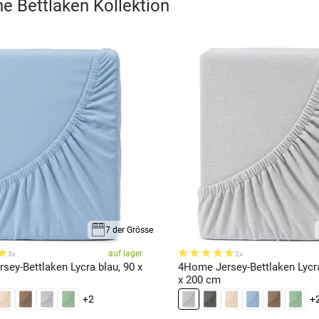
e Bettlaken
Kollektion
7 der Grösse
auf lager
3x
2x
ey-Bettlaken Lycra blau, 90 x
4Home Jersey-Bettlaken Lycra
x 200 cm
+2
+