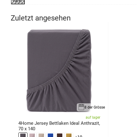
Next
Zuletzt angesehen
8 der Grösse
auf lager
4Home Jersey Bettlaken Ideal Anthrazit,
70 x 140