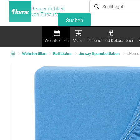
Bequemlichkeit
von Zuhause
Wohntextilien
Möbel
Zubehör und Dekorationen
Wohntextilien
Betttücher
Jersey Spannbettlaken
4Home J