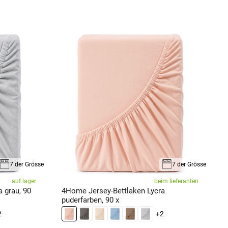
7 der Grösse
7 der Grösse
auf lager
beim lieferanten
 grau, 90
4Home Jersey-Bettlaken Lycra
4
puderfarben, 90 x
9
2
+2