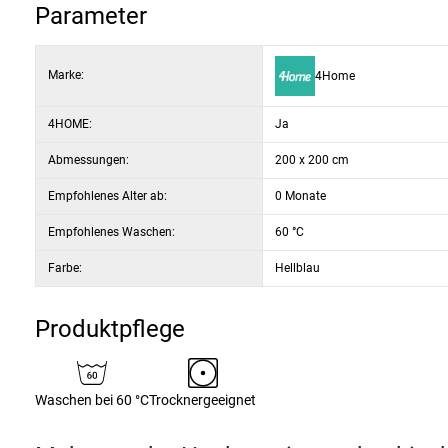
Parameter
dezente und elegante Farben
Marke:
4Home
4HOME:
Ja
Abmessungen:
200 x 200 cm
Empfohlenes Alter ab:
0 Monate
Empfohlenes Waschen:
60 °C
Farbe:
Hellblau
Produktpflege
Waschen bei 60 °C
Trocknergeeignet