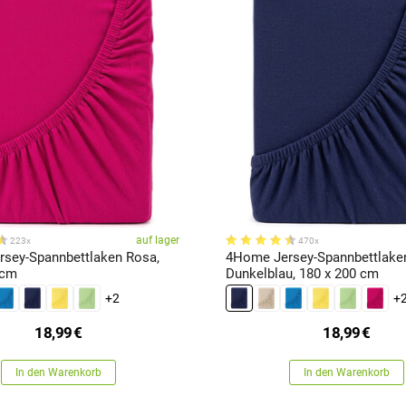
auf lager
223x
470x
sey-Spannbettlaken Rosa,
4Home Jersey-Spannbettlake
 cm
Dunkelblau, 180 x 200 cm
+2
+
18,99
€
18,99
€
In den Warenkorb
In den Warenkorb