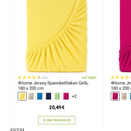
rösse
er
auf lager
428x
4Home Jersey-Spannbettlaken Gelb,
4Home Jer
180 x 200 cm
180 x 200
+2
20,49
€
In den Warenkorb