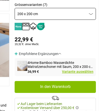
Grössenvarianten (7)
200 x 200 cm
22,99 €
19,32 €
ohne MwSt.
Empfohlene Ergänzungen
4Home Bamboo Wasserdichte
Matratzenschoner mit Saum, 200 x 200 cm
+ 30 cm
36,99 €
Variante auswählen
In den Warenkorb
Auf Lager beim Lieferanten
 und
Kostenloser Versand über 250,00 €