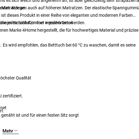
t es sich weich und angenehm an, ist aber gleichzeitig sehr strapazierfä
ie Matratze an.
 festes Anlegen auch auf höheren Matratzen. Der elastische Spanngumm
ist dieses Produkt in einer Reihe von eleganten und modernen Farben
n, die jedes Schlafzimmer verschönern werden.
önnen Sie sich Komfort in jedem Detail.
genen Marke 4Home hergestellt, die für hochwertiges Material und präzise
t. Es wird empfohlen, das Betttuch bei 60 °C zu waschen, damit es seine
öchster Qualität
zertifiziert.
gnet
rt.
näht ist und für einen festen Sitz sorgt
Mehr