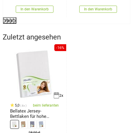
In den Warenkorb
In den Warenkorb
Next
Zuletzt angesehen
-16%
2x
5,0
beim lieferanten
4x
Bellatex Jersey-
Bettlaken für hohe
Matratzen
28,99 €