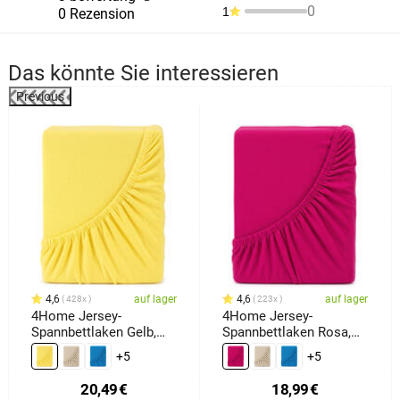
0
1
0 Rezension
Das könnte Sie interessieren
Previous
4,6
auf lager
4,6
auf lager
428x
223x
4Home Jersey-
4Home Jersey-
Spannbettlaken Gelb,
Spannbettlaken Rosa,
180 x 200 cm
180 x 200 cm
+5
+5
20,49
€
18,99
€