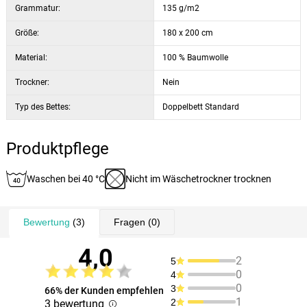
Grammatur:
135 g/m2
Größe:
180 x 200 cm
Material:
100 % Baumwolle
Trockner:
Nein
Typ des Bettes:
Doppelbett Standard
Produktpflege
Waschen bei 40 °C
Nicht im Wäschetrockner trocknen
Bewertung
(3)
Fragen
(0)
4,0
2
5
0
4
0
3
66% der Kunden empfehlen
1
2
3 bewertung