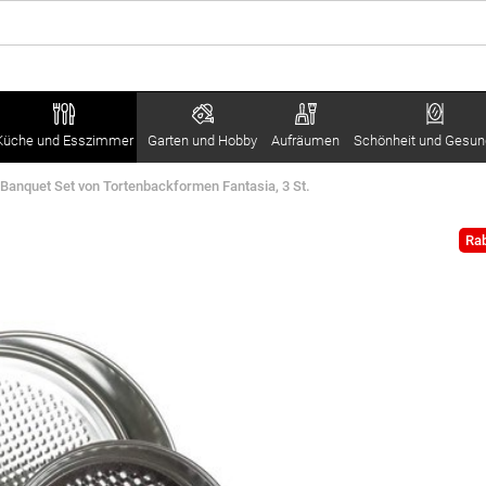
Küche und Esszimmer
Garten und Hobby
Aufräumen
Schönheit und Gesun
Banquet Set von Tortenbackformen Fantasia, 3 St.
Rab