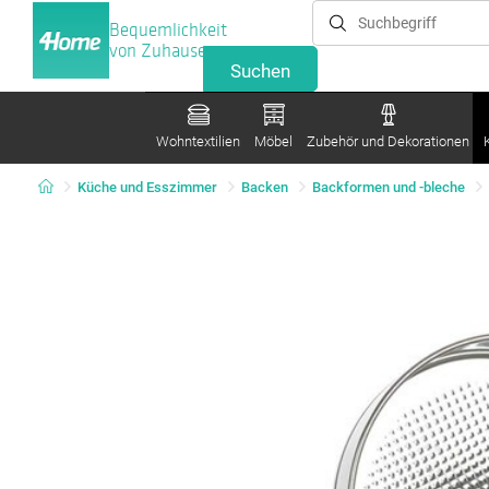
Bequemlichkeit
von Zuhause
Wohntextilien
Möbel
Zubehör und Dekorationen
Küche und Esszimmer
Backen
Backformen und -bleche