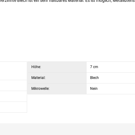
rzinnte Blech ist ein sehr haltbares Material. Es ist möglich, Metallutensi
Höhe:
7 cm
Material:
Blech
Mikrowelle:
Nein