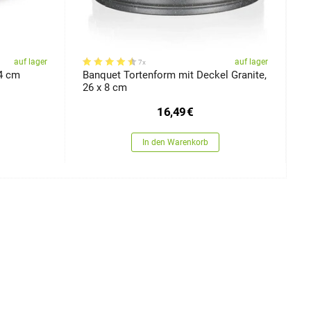
auf lager
auf lager
7x
4 cm
Banquet Tortenform mit Deckel Granite,
B
26 x 8 cm
M
16,49
€
In den Warenkorb