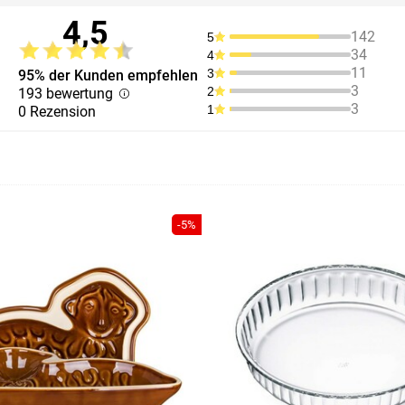
4,5
142
5
34
4
11
3
95% der Kunden empfehlen
3
2
193 bewertung
3
1
0 Rezension
-5%