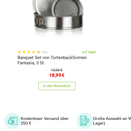
auf lager
193x
Banquet Set von Tortenbackformen
Fantasia, 3 St.
19,99 €
18,99
€
In den Warenkorb
Kostenloser Versand über
Große Auswahl an W
250 €
Lager)