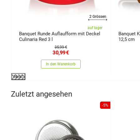
2 Grössen
er
auf lager
Banquet Runde Auflaufform mit Deckel
Banquet K
Culinaria Red 3 l
12,5 cm
35,99 €
30,99
€
In den Warenkorb
Next
Zuletzt angesehen
-5%