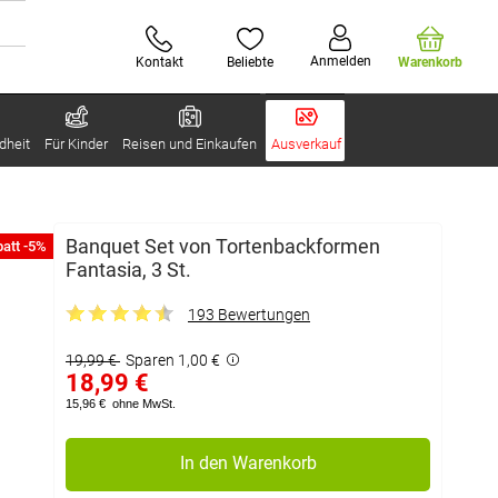
Anmelden
Kontakt
Beliebte
Warenkorb
dheit
Für Kinder
Reisen und Einkaufen
Ausverkauf
Banquet Set von Tortenbackformen
att -5%
Fantasia, 3 St.
193 Bewertungen
19,99 €
Sparen 1,00 €
18,99 €
15,96 €
ohne MwSt.
In den Warenkorb