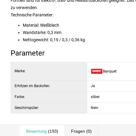
Formen sind für Elektro-, Gas- und Heißluftbacköfen geeignet. Das ve
zu verwenden.
Technische Parameter:
Material: Weißblech
Wandstärke: 0,3 mm
Nettogewicht: 0,19 / 0,3 / 0,36 kg
Parameter
Marke:
Banquet
Erhitzen im Backofen:
Ja
Farbe:
silber
Geschirrspüler:
Nein
Bewertung
(193)
Fragen
(0)