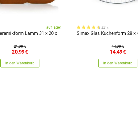
auf lager
221x
eramikform Lamm 31 x 20 x
Simax Glas Kuchenform 28 x 
21,99 €
14,99 €
20,99
€
14,49
€
In den Warenkorb
In den Warenkorb