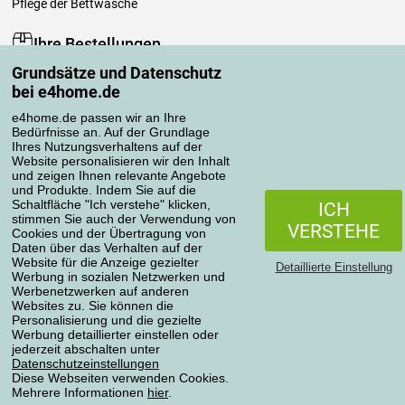
Pflege der Bettwäsche
Ihre Bestellungen
Grundsätze und Datenschutz
Mein Konto
bei e4home.de
Bestellübersicht
Reklamationen
e4home.de passen wir an Ihre
Bedürfnisse an. Auf der Grundlage
Widerrufsbelehrung
Ihres Nutzungsverhaltens auf der
Einfach mehr wissen
Website personalisieren wir den Inhalt
und zeigen Ihnen relevante Angebote
Richtlinien zur Verarbeitung von Bewertungen
und Produkte. Indem Sie auf die
Schaltfläche "Ich verstehe" klicken,
ICH
stimmen Sie auch der Verwendung von
Transportarten
VERSTEHE
Cookies und der Übertragung von
Daten über das Verhalten auf der
Website für die Anzeige gezielter
Detaillierte Einstellung
Werbung in sozialen Netzwerken und
Zahlungsmethoden
Werbenetzwerken auf anderen
Websites zu. Sie können die
Personalisierung und die gezielte
Werbung detaillierter einstellen oder
jederzeit abschalten unter
Zuverlässiger Shop
Datenschutzeinstellungen
Diese Webseiten verwenden Cookies.
Mehrere Informationen
hier
.