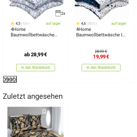
2x
4,5
auf lager
4,6
auf lager
12x
327x
4Home
4Home
Baumwollbettwäsche
Baumwollbettwäsche In
Eden, 140 x 200 cm, 70 x
Space, 140 x 200 cm, 70
x 90 cm
28,99 €
ab
28,99
€
19,99
€
In den Warenkorb
In den Warenkorb
Next
Zuletzt angesehen