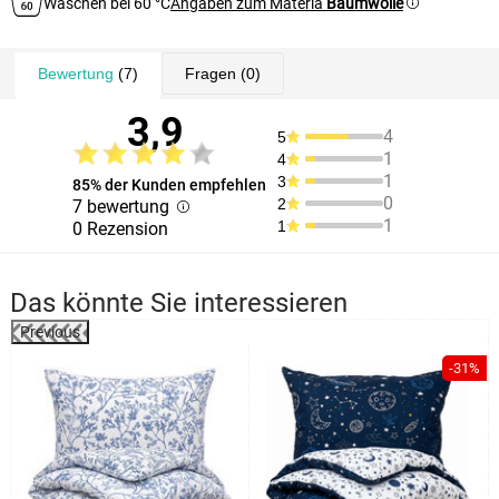
Waschen bei 60 °C
Angaben zum Materia
Baumwolle
Bewertung
(7)
Fragen
(0)
3,9
4
5
1
4
1
3
85% der Kunden empfehlen
0
2
7 bewertung
1
1
0 Rezension
Das könnte Sie interessieren
Previous
-31%