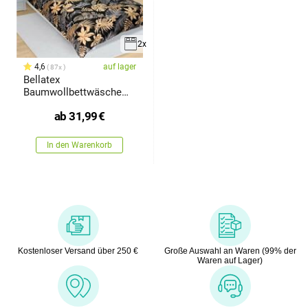
2x
4,6
auf lager
87x
Bellatex
Baumwollbettwäsche
Monstera
ab
31,99
€
In den Warenkorb
Kostenloser Versand über 250 €
Große Auswahl an Waren (99% der
Waren auf Lager)