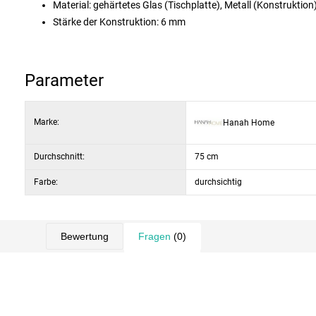
Material: gehärtetes Glas (Tischplatte), Metall (Konstruktion
Stärke der Konstruktion: 6 mm
Abmessungen: 75 × 75 × 42 cm
Farbe: klares Glas und schwarze Konstruktion
Parameter
Marke:
Hanah Home
Durchschnitt:
75 cm
Farbe:
durchsichtig
Bewertung
Fragen
(0)