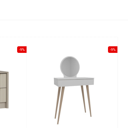
-9%
-9%