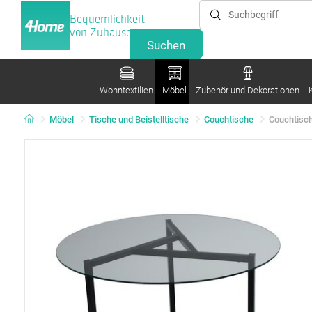
Bequemlichkeit
von Zuhause
Wohntextilien
Möbel
Zubehör und Dekorationen
Möbel
Tische und Beistelltische
Couchtische
Couchtisch