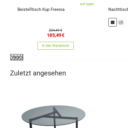
er
auf lager
Beistelltisch Kup Freesia
Nachttisch
204,49 €
185,49
€
In den Warenkorb
Next
Zuletzt angesehen