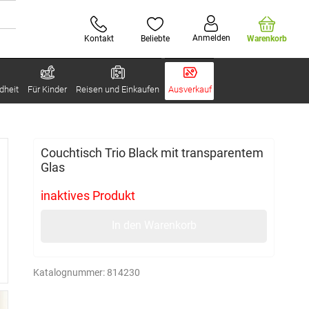
Anmelden
Kontakt
Beliebte
Warenkorb
dheit
Für Kinder
Reisen und Einkaufen
Ausverkauf
Couchtisch Trio Black mit transparentem
Glas
inaktives Produkt
In den Warenkorb
Katalognummer:
814230