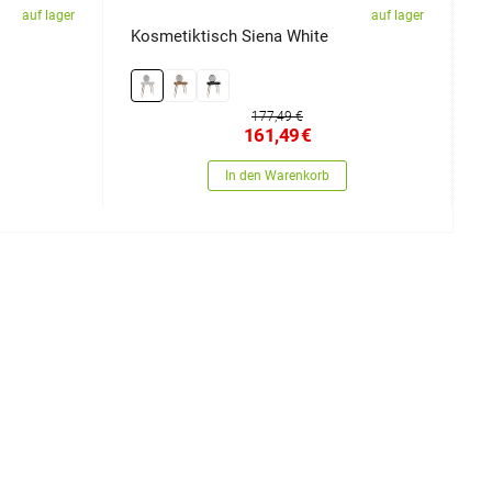
auf lager
auf lager
Kosmetiktisch Siena White
N
177,49 €
161,49
€
In den Warenkorb