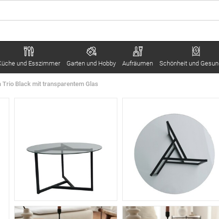
Küche und Esszimmer
Garten und Hobby
Aufräumen
Schönheit und Gesun
 Trio Black mit transparentem Glas