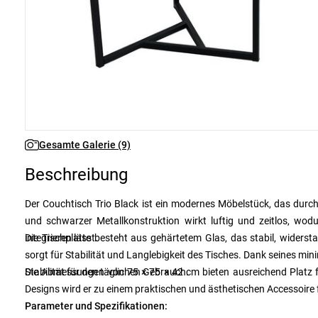
Gesamte Galerie (9)
Beschreibung
Der Couchtisch Trio Black ist ein modernes Möbelstück, das durch
und schwarzer Metallkonstruktion wirkt luftig und zeitlos, wodu
integrieren lässt.
Die Tischplatte besteht aus gehärtetem Glas, das stabil, widersta
sorgt für Stabilität und Langlebigkeit des Tisches. Dank seines minim
Stabilität für den täglichen Gebrauch.
Die Abmessungen von 75 × 75 × 42 cm bieten ausreichend Platz fü
Designs wird er zu einem praktischen und ästhetischen Accessoire
Parameter und Spezifikationen: