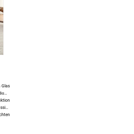
m Glas
nräume
uktion
ässige
ichten