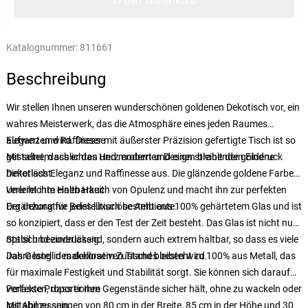
In den Warenkorb
Katalognummer:
811661
Beschreibung
Wir stellen Ihnen unseren wunderschönen goldenen Dekotisch vor, ein
wahres Meisterwerk, das die Atmosphäre eines jeden Raumes
aufwerten wird. Dieser mit äußerster Präzision gefertigte Tisch ist so
Eleganz und Raffinesse
gestaltet, dass er das Herz erobert und einen bleibenden Eindruck
Mit seinem schlichten und modernen Design strahlt der goldene
hinterlässt.
Dekotisch Eleganz und Raffinesse aus. Die glänzende goldene Farbe
verleiht ihm einen Hauch von Opulenz und macht ihn zur perfekten
Unerreichte Haltbarkeit
Ergänzung für jedes luxuriöse Ambiente.
Der dekorative Beistelltisch besteht aus 100% gehärtetem Glas und ist
so konzipiert, dass er den Test der Zeit besteht. Das Glas ist nicht nur
optisch beeindruckend, sondern auch extrem haltbar, so dass es viele
Stabil und zuverlässig
Jahre lang in makellosem Zustand bleiben wird.
Das Gestell des dekorativen Tisches besteht zu 100% aus Metall, das
für maximale Festigkeit und Stabilität sorgt. Sie können sich darauf
verlassen, dass er Ihre Gegenstände sicher hält, ohne zu wackeln oder
Perfekte Proportionen
instabil zu sein.
Mit Abmessungen von 80 cm in der Breite, 85 cm in der Höhe und 30