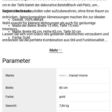
cm in der Tiefe bietet der dekorative Beistelltisch viel Platz, um
Gegenstände auszustellen oder aufzubewahren, ohne Ihren Raum zu
Technische Details:
erdrücken. Seine kompakten Abmessungen machen ihn zur idealen
Gestell: 100% Metall.
Wahl sowohl für kleinere Wohnungen als auch für geräumige
Maße der Beine: Breite 15 mm, Tiefe 15 mm
Interieurs.
Maße: Breite 80 cm, Höhe 85 cm, Tiefe 30 cm
Lassen Sie sich vom Glanz des goldenen Dekotisches verzaubern und
Farbe: Gold
entdecken Sie die perfekte Kombination aus Stil und Funktionalität.
Verwandeln Sie Ihren Raum in eine Oase der Eleganz mit diesem
Mehr
außergewöhnlichen Möbelstück. Bestellen Sie ihn jetzt und lassen Sie
sich von ihm verzaubern.
Parameter
Marke:
Hanah Home
Breite:
80 cm
Farbe:
gold
Gewicht:
7,86 kg