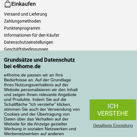
Einkaufen
Versand und Lieferung
Zahlungsmethoden
Punktenprogramm
Informationen für den Käufer
Datenschutzeinstellungen
Geschäftsbedingungen
Pflege der Bettwäsche
Grundsätze und Datenschutz
bei e4home.de
Ihre Bestellungen
e4home.de passen wir an Ihre
Mein Konto
Bedürfnisse an. Auf der Grundlage
Ihres Nutzungsverhaltens auf der
Bestellübersicht
Website personalisieren wir den Inhalt
Reklamationen
und zeigen Ihnen relevante Angebote
und Produkte. Indem Sie auf die
Widerrufsbelehrung
Schaltfläche "Ich verstehe" klicken,
ICH
Einfach mehr wissen
stimmen Sie auch der Verwendung von
VERSTEHE
Cookies und der Übertragung von
Richtlinien zur Verarbeitung von Bewertungen
Daten über das Verhalten auf der
Website für die Anzeige gezielter
Detaillierte Einstellung
Werbung in sozialen Netzwerken und
Transportarten
Werbenetzwerken auf anderen