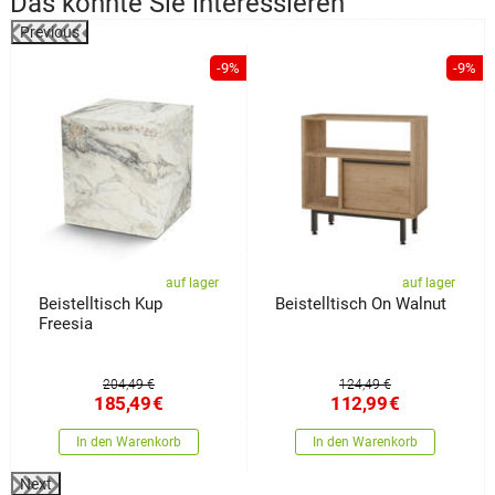
Das könnte Sie interessieren
Previous
%
-9%
-9%
auf lager
auf lager
Beistelltisch Kup
Beistelltisch On Walnut
Freesia
204,49 €
124,49 €
185,49
€
112,99
€
In den Warenkorb
In den Warenkorb
Next