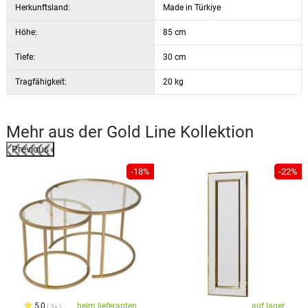
Herkunftsland:
Made in Türkiye
Höhe:
85 cm
Tiefe:
30 cm
Tragfähigkeit:
20 kg
Mehr aus der
Gold Line
Kollektion
Previous
%
-18%
-22%
5,0
beim lieferanten
auf lager
3x