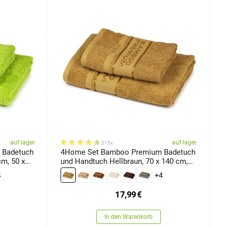
auf lager
auf lager
215x
 Badetuch
4Home Set Bamboo Premium Badetuch
4
cm, 50 x
und Handtuch Hellbraun, 70 x 140 cm,
u
50 x 100 cm
1
4
+4
17,99
€
In den Warenkorb