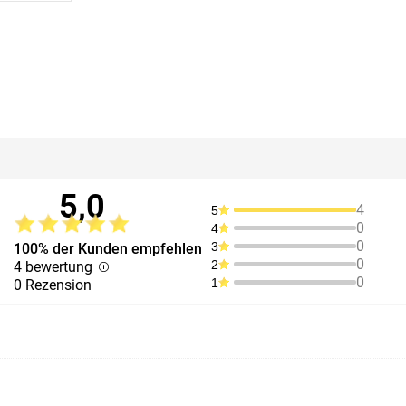
5,0
4
5
0
4
0
3
100% der Kunden empfehlen
0
2
4 bewertung
0
1
0 Rezension