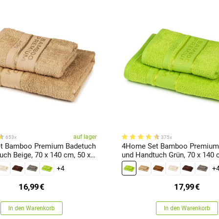
auf lager
653x
375x
t Bamboo Premium Badetuch
4Home Set Bamboo Premium
40 cm, 50 x
und Handtuch Grün, 70 x 140 
100 cm
+4
+
16,99
€
17,99
€
In den Warenkorb
In den Warenkorb