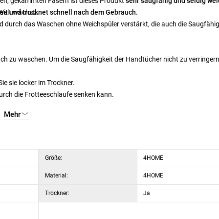
gen, gekämmten Fasern ist dieses Produkt
sehr saugfähig und seidig wei
 Welt wächst.
t und trocknet schnell nach dem Gebrauch.
d durch das Waschen ohne Weichspüler verstärkt, die auch die Saugfähig
h zu waschen. Um die Saugfähigkeit der Handtücher nicht zu verringern
e sie locker im Trockner.
urch die Frotteeschlaufe senken kann.
Mehr
Größe:
4HOME
Material:
4HOME
Trockner:
Ja