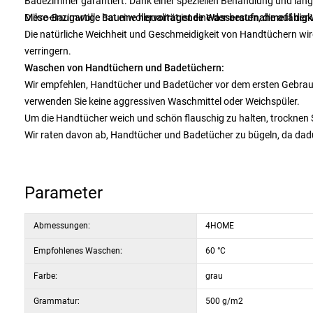
Badezimmer garantiert. Dank einer speziellen Behandlung und lan
Diese einzigartige Baumwollqualität ist eine der besten, die auf der
Mikro-Baumwolle hat eine
hervorragende Wasseraufnahmefähigkei
Die natürliche Weichheit und Geschmeidigkeit von Handtüchern wir
verringern.
Waschen von Handtüchern und Badetüchern:
Wir empfehlen, Handtücher und Badetücher vor dem ersten Gebrauc
verwenden Sie keine aggressiven Waschmittel oder Weichspüler.
Um die Handtücher weich und schön flauschig zu halten, trocknen Si
Wir raten davon ab, Handtücher und Badetücher zu bügeln, da dad
Parameter
Abmessungen:
4HOME
Empfohlenes Waschen:
60 °C
Farbe:
grau
Grammatur:
500 g/m2