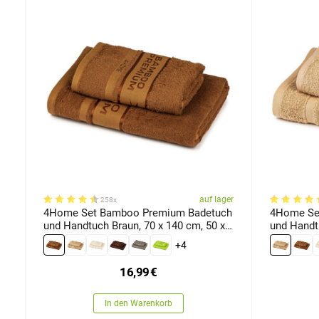
er
auf lager
258x
4Home Set Bamboo Premium Badetuch
4Home Se
und Handtuch Braun, 70 x 140 cm, 50 x
und Handtuch Beige, 70 x 1
100 cm
100 cm
+4
16,99
€
In den Warenkorb