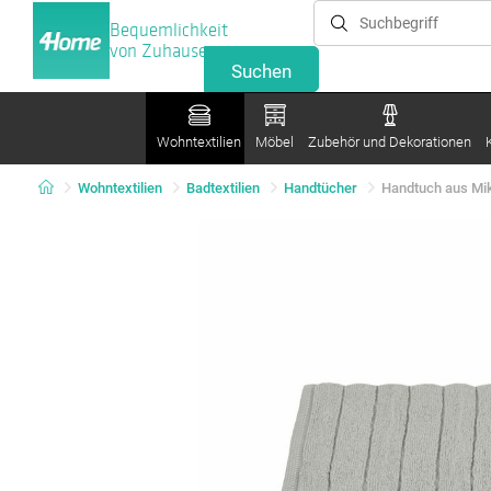
Bequemlichkeit
von Zuhause
Wohntextilien
Möbel
Zubehör und Dekorationen
Wohntextilien
Badtextilien
Handtücher
Handtuch aus Mi