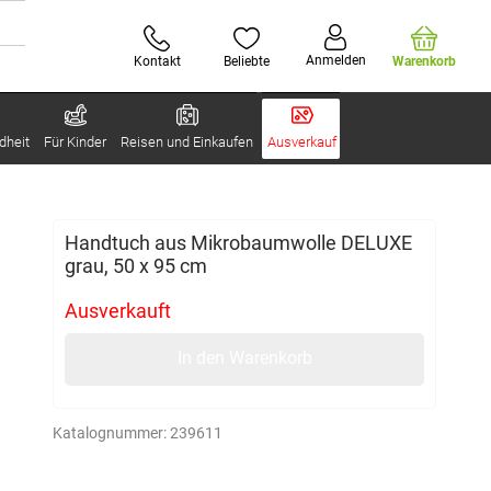
Anmelden
Kontakt
Beliebte
Warenkorb
dheit
Für Kinder
Reisen und Einkaufen
Ausverkauf
Handtuch aus Mikrobaumwolle DELUXE
grau, 50 x 95 cm
Ausverkauft
In den Warenkorb
Katalognummer:
239611