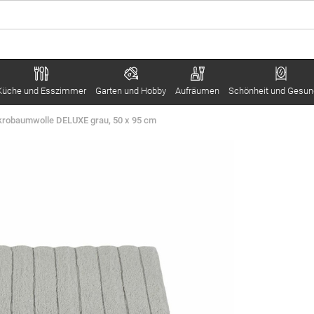
Küche und Esszimmer
Garten und Hobby
Aufräumen
Schönheit und Gesun
krobaumwolle DELUXE grau, 50 x 95 cm