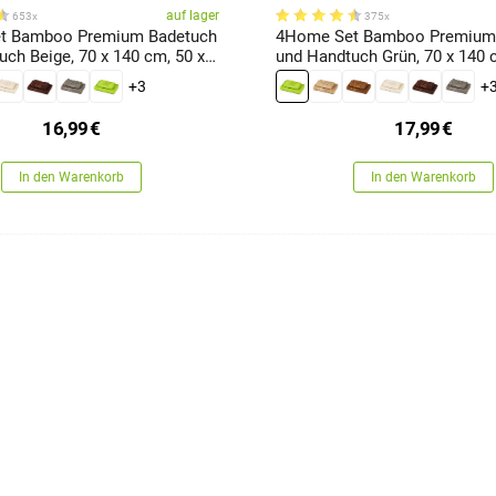
auf lager
653x
375x
t Bamboo Premium Badetuch
4Home Set Bamboo Premium
40 cm, 50 x
und Handtuch Grün, 70 x 140 
100 cm
+3
+
16,99
€
17,99
€
In den Warenkorb
In den Warenkorb