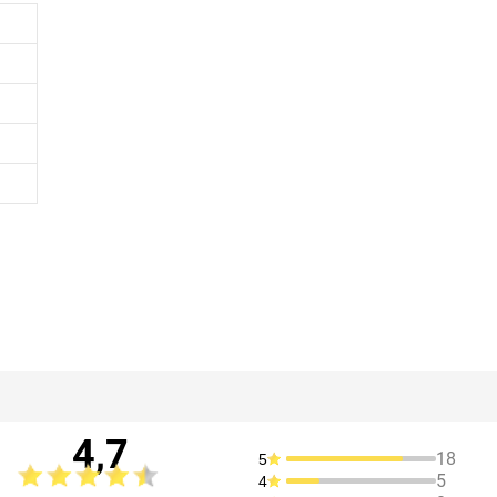
4,7
18
5
5
4