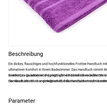
Beschreibung
Ein dickes, flauschiges und hochfunktionelles Frottee-Handtuch mit 
ultimativen Komfort in Ihrem Badezimmer. Das Handtuch nimmt die
Komfort zu garantieren. Die angenehme Baumwolle verwöhnt Ihre 
Gramm pro Quadratmeter (g/m2) gibt die Oberflächendichte des Gew
Handtuch Weichheit und Haltbarkeit. Das Handtuch erreicht bereit
Ein Handtuch mit einer geringeren Oberflächendichte trocknet schne
Parameter