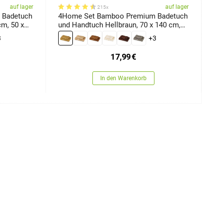
auf lager
auf lager
215x
 Badetuch
4Home Set Bamboo Premium Badetuch
4
cm, 50 x
und Handtuch Hellbraun, 70 x 140 cm,
u
50 x 100 cm
1
3
+3
17,99
€
In den Warenkorb