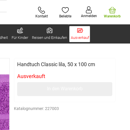
Anmelden
Kontakt
Beliebte
Warenkorb
dheit
Für Kinder
Reisen und Einkaufen
Ausverkauf
Handtuch Classic lila, 50 x 100 cm
Ausverkauft
In den Warenkorb
Katalognummer:
227003