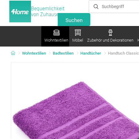
Bequemlichkeit
von Zuhause
Wohntextilien
Möbel
Zubehör und Dekorationen
Wohntextilien
Badtextilien
Handtücher
Handtuch Classic 