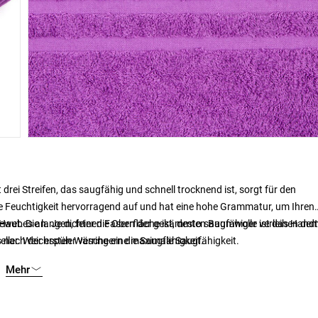
drei Streifen, das saugfähig und schnell trocknend ist, sorgt für den
 Feuchtigkeit hervorragend auf und hat eine hohe Grammatur, um Ihren
Haut. Die langen, feinen Fasern der gekämmten Baumwolle verleihen de
ebes an. Je dichter die Oberfläche ist, desto saugfähiger ist das Hand
s nach der ersten Wäsche eine maximale Saugfähigkeit.
ller. Weichspüler verringern die Saugfähigkeit.
Mehr