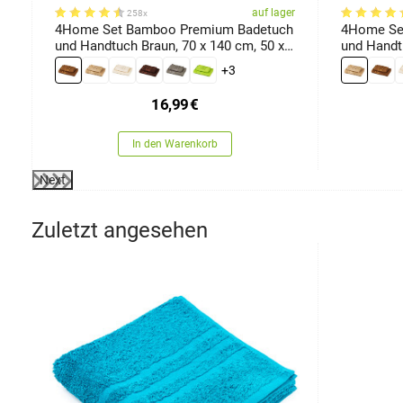
er
auf lager
258x
4Home Set Bamboo Premium Badetuch
4Home Se
und Handtuch Braun, 70 x 140 cm, 50 x
und Handtuch Beige, 70 x 1
100 cm
100 cm
+3
16,99
€
In den Warenkorb
Next
Zuletzt angesehen