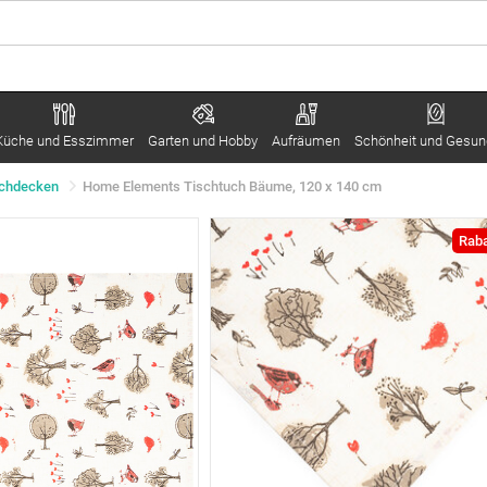
Küche und Esszimmer
Garten und Hobby
Aufräumen
Schönheit und Gesun
schdecken
Home Elements Tischtuch Bäume, 120 x 140 cm
Raba