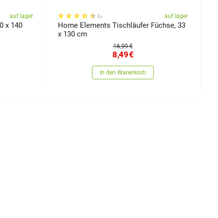
auf lager
auf lager
3x
0 x 140
Home Elements Tischläufer Füchse, 33
H
x 130 cm
g
16,99 €
8,49
€
In den Warenkorb