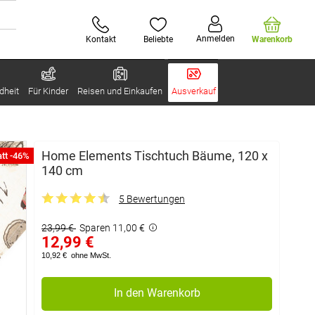
Anmelden
Kontakt
Beliebte
Warenkorb
dheit
Für Kinder
Reisen und Einkaufen
Ausverkauf
Home Elements Tischtuch Bäume, 120 x
tt -46%
140 cm
5 Bewertungen
23,99 €
Sparen 11,00 €
12,99 €
10,92 €
ohne MwSt.
In den Warenkorb