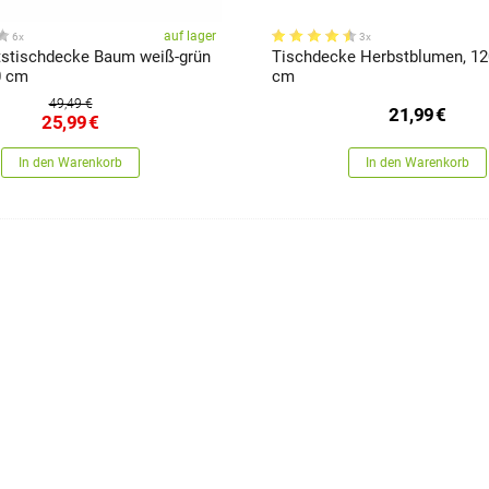
auf lager
6x
3x
stischdecke Baum weiß-grün
Tischdecke Herbstblumen, 12
0 cm
cm
49,49 €
21,99
€
25,99
€
In den Warenkorb
In den Warenkorb