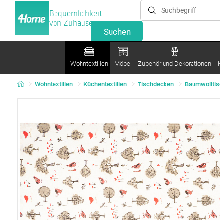
Bequemlichkeit
von Zuhause
Wohntextilien
Möbel
Zubehör und Dekorationen
Wohntextilien
Küchentextilien
Tischdecken
Baumwollti