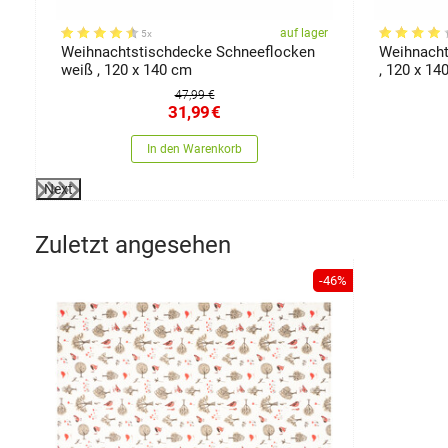
er
auf lager
5x
Weihnachtstischdecke Schneeflocken
Weihnacht
weiß , 120 x 140 cm
, 120 x 14
47,99 €
31,99
€
In den Warenkorb
Next
Zuletzt angesehen
-46%