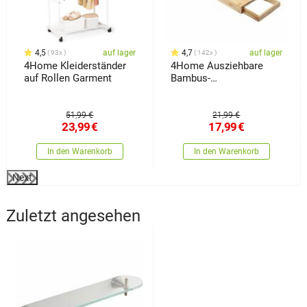
4,5
auf lager
4,7
auf lager
93x
142x
4Home Kleiderständer
4Home Ausziehbare
auf Rollen Garment
Bambus-
Badewannenablage
Royal
51,99 €
21,99 €
23,99
€
17,99
€
In den Warenkorb
In den Warenkorb
Next
Zuletzt angesehen