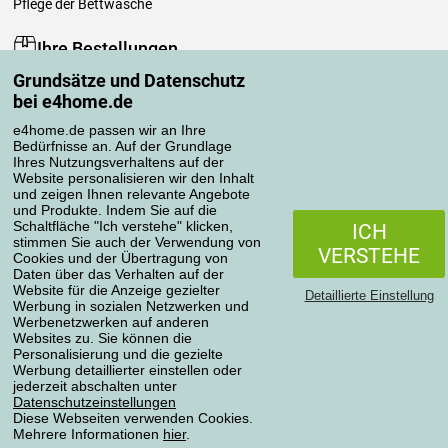
Pflege der Bettwäsche
Ihre Bestellungen
Grundsätze und Datenschutz
Mein Konto
bei e4home.de
Bestellübersicht
Reklamationen
e4home.de passen wir an Ihre
Bedürfnisse an. Auf der Grundlage
Widerrufsbelehrung
Ihres Nutzungsverhaltens auf der
Einfach mehr wissen
Website personalisieren wir den Inhalt
und zeigen Ihnen relevante Angebote
Richtlinien zur Verarbeitung von Bewertungen
und Produkte. Indem Sie auf die
Schaltfläche "Ich verstehe" klicken,
ICH
stimmen Sie auch der Verwendung von
Transportarten
VERSTEHE
Cookies und der Übertragung von
Daten über das Verhalten auf der
Website für die Anzeige gezielter
Detaillierte Einstellung
Werbung in sozialen Netzwerken und
Zahlungsmethoden
Werbenetzwerken auf anderen
Websites zu. Sie können die
Personalisierung und die gezielte
Werbung detaillierter einstellen oder
jederzeit abschalten unter
Zuverlässiger Shop
Datenschutzeinstellungen
Diese Webseiten verwenden Cookies.
Mehrere Informationen
hier
.