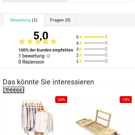
Bewertung
(1)
Fragen
(0)
5,0
1
5
0
4
0
3
100% der Kunden empfehlen
0
2
1 bewertung
0
1
0 Rezension
Das könnte Sie interessieren
Previous
%
-54%
-18%