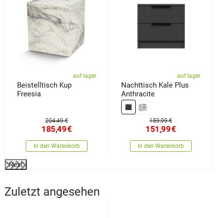
auf lager
auf lager
Beistelltisch Kup
Nachttisch Kale Plus
Freesia
Anthracite
204,49 €
159,99 €
185,49
€
151,99
€
In den Warenkorb
In den Warenkorb
Next
Zuletzt angesehen