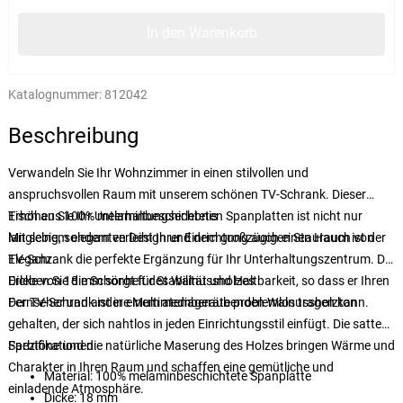
In den Warenkorb
Katalognummer:
812042
Beschreibung
Verwandeln Sie Ihr Wohnzimmer in einen stilvollen und
anspruchsvollen Raum mit unserem schönen TV-Schrank. Dieser
Tisch aus 100% melaminbeschichteten Spanplatten ist nicht nur
Erhöhen Sie Ihr Unterhaltungserlebnis
langlebig, sondern verleiht Ihrer Einrichtung auch einen Hauch von
Mit seinem eleganten Design und dem großzügigen Stauraum ist der
Eleganz.
TV-Schrank die perfekte Ergänzung für Ihr Unterhaltungszentrum. Die
Dicke von 18 mm sorgt für Stabilität und Haltbarkeit, so dass er Ihren
Erleben Sie die Schönheit des Walnussholzes
Fernseher und andere Multimediageräte problemlos tragen kann.
Der TV-Schrank ist in einem atemberaubenden Walnussholzton
gehalten, der sich nahtlos in jeden Einrichtungsstil einfügt. Die satten
Farbtöne und die natürliche Maserung des Holzes bringen Wärme und
Spezifikationen:
Charakter in Ihren Raum und schaffen eine gemütliche und
Material: 100% melaminbeschichtete Spanplatte
einladende Atmosphäre.
Dicke: 18 mm