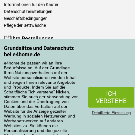
Informationen für den Käufer
Datenschutzeinstellungen
Geschäftsbedingungen
Pflege der Bettwäsche
Ihre Bestellungen
Grundsätze und Datenschutz
Mein Konto
bei e4home.de
Bestellübersicht
Reklamationen
e4home.de passen wir an Ihre
Bedürfnisse an. Auf der Grundlage
Widerrufsbelehrung
Ihres Nutzungsverhaltens auf der
Einfach mehr wissen
Website personalisieren wir den Inhalt
und zeigen Ihnen relevante Angebote
Richtlinien zur Verarbeitung von Bewertungen
und Produkte. Indem Sie auf die
Schaltfläche "Ich verstehe" klicken,
ICH
stimmen Sie auch der Verwendung von
Transportarten
VERSTEHE
Cookies und der Übertragung von
Daten über das Verhalten auf der
Website für die Anzeige gezielter
Detaillierte Einstellung
Werbung in sozialen Netzwerken und
Zahlungsmethoden
Werbenetzwerken auf anderen
Websites zu. Sie können die
Personalisierung und die gezielte