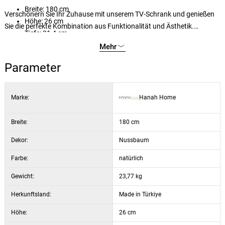
Breite: 180 cm
Verschönern Sie Ihr Zuhause mit unserem TV-Schrank und genießen
Höhe: 26 cm
Sie die perfekte Kombination aus Funktionalität und Ästhetik.
Tiefe: 31,4 cm
Bestellen Sie ihn jetzt und erleben Sie die Freude eines schön
Farbe: Walnuss
Mehr
eingerichteten Wohnraums.
Parameter
Marke:
Hanah Home
Breite:
180 cm
Dekor:
Nussbaum
Farbe:
natürlich
Gewicht:
23,77 kg
Herkunftsland:
Made in Türkiye
Höhe:
26 cm