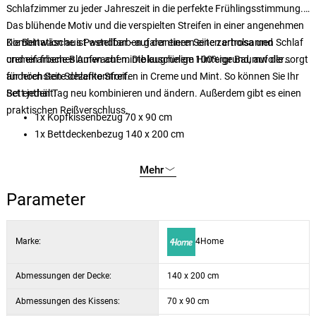
Schlafzimmer zu jeder Jahreszeit in die perfekte Frühlingsstimmung.
Das blühende Motiv und die verspielten Streifen in einer angenehmen
Kombination aus Pastellfarben garantieren einen erholsamen Schlaf
Die Bettwäsche ist wendbar - auf der einen Seite zartrosa und
und ein frisches Aufwachen. Die kuschelige 100%ige Baumwolle sorgt
cremefarbene Blumen auf mintblaugrünem Hintergrund, auf der
für höchsten Schlafkomfort.
anderen Seite dezente Streifen in Creme und Mint. So können Sie Ihr
Bett jeden Tag neu kombinieren und ändern. Außerdem gibt es einen
Set enthält:
praktischen Reißverschluss.
1x Kopfkissenbezug 70 x 90 cm
1x Bettdeckenbezug 140 x 200 cm
Mehr
Parameter
Marke:
4Home
Abmessungen der Decke:
140 x 200 cm
Abmessungen des Kissens:
70 x 90 cm