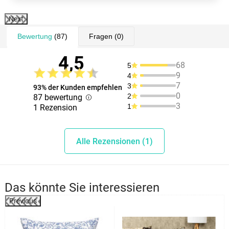
Next
Bewertung
(87)
Fragen
(0)
4,5
68
5
9
4
7
3
93% der Kunden empfehlen
0
2
87 bewertung
3
1
1 Rezension
Alle Rezensionen (1)
Das könnte Sie interessieren
Previous
%