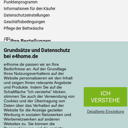
Punktenprogramm
Informationen für den Käufer
Datenschutzeinstellungen
Geschäftsbedingungen
Pflege der Bettwäsche
Ihre Bestellungen
Grundsätze und Datenschutz
Mein Konto
bei e4home.de
Bestellübersicht
Reklamationen
e4home.de passen wir an Ihre
Bedürfnisse an. Auf der Grundlage
Widerrufsbelehrung
Ihres Nutzungsverhaltens auf der
Einfach mehr wissen
Website personalisieren wir den Inhalt
und zeigen Ihnen relevante Angebote
Richtlinien zur Verarbeitung von Bewertungen
und Produkte. Indem Sie auf die
Schaltfläche "Ich verstehe" klicken,
ICH
stimmen Sie auch der Verwendung von
Transportarten
VERSTEHE
Cookies und der Übertragung von
Daten über das Verhalten auf der
Website für die Anzeige gezielter
Detaillierte Einstellung
Werbung in sozialen Netzwerken und
Zahlungsmethoden
Werbenetzwerken auf anderen
Websites zu. Sie können die