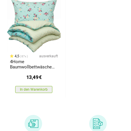
4,5
ausverkauft
87x
4Home
Baumwollbettwäsche
Ditsy flower, 140 x 200
13,49
€
cm, 70 x 90 cm
In den Warenkorb