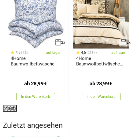
2x
2x
4,5
auf lager
4,6
auf lager
12x
238x
4Home
4Home
Baumwollbettwäsche
Baumwollbettwäsche
Eden, 140 x 200 cm, 70 x
Nature, 140 x 200 cm, 70
ab
28,99
€
ab
28,99
€
In den Warenkorb
In den Warenkorb
Next
Zuletzt angesehen