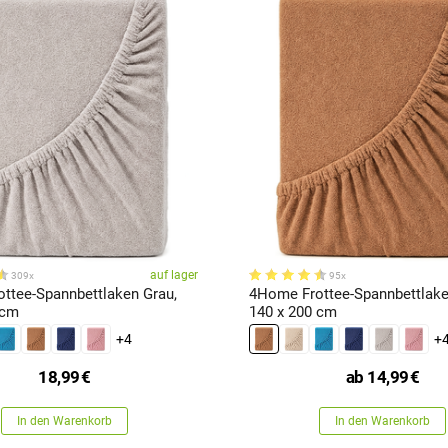
auf lager
309x
95x
ttee-Spannbettlaken Grau,
4Home Frottee-Spannbettlake
 cm
140 x 200 cm
+4
+
18,99
€
ab
14,99
€
In den Warenkorb
In den Warenkorb