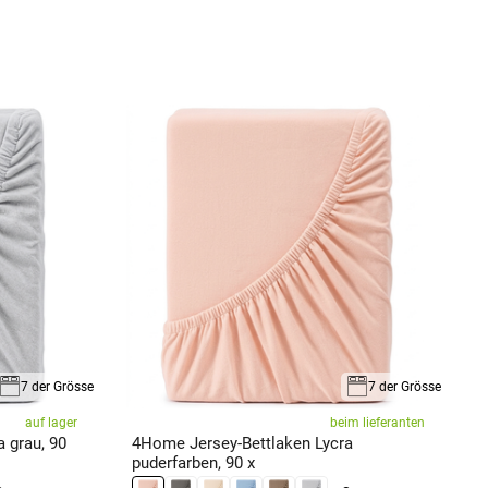
7 der Grösse
7 der Grösse
auf lager
beim lieferanten
 grau, 90
4Home Jersey-Bettlaken Lycra
4
puderfarben, 90 x
9