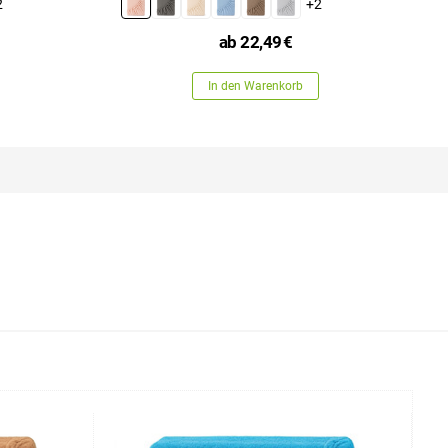
2
+2
ab
22,49
€
In den Warenkorb