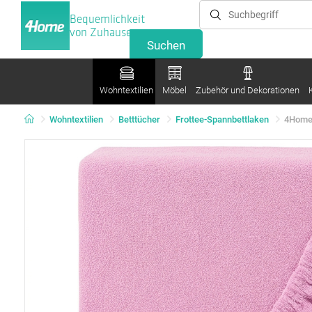
Bequemlichkeit
von Zuhause
Wohntextilien
Möbel
Zubehör und Dekorationen
Wohntextilien
Betttücher
Frottee-Spannbettlaken
4Home 