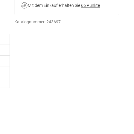
Mit dem Einkauf erhalten Sie
66 Punkte
Katalognummer:
243697
zug
von
,