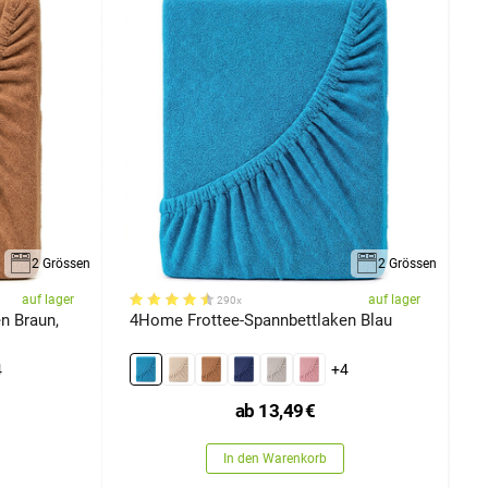
2 Grössen
2 Grössen
auf lager
auf lager
290x
n Braun,
4Home Frottee-Spannbettlaken Blau
4
x
4
+4
ab
13,49
€
In den Warenkorb