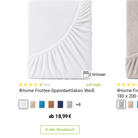
rösse
2 Grössen
er
auf lager
359x
4Home Frottee-Spannbettlaken Weiß
4Home Fro
180 x 200
+4
ab
18,99
€
In den Warenkorb