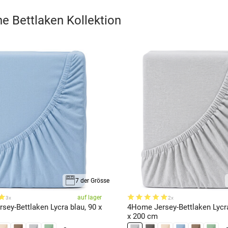
gnet
e Bettlaken
Kollektion
fiziert.
rt.
7 der Grösse
auf lager
3x
2x
ey-Bettlaken Lycra blau, 90 x
4Home Jersey-Bettlaken Lycra
x 200 cm