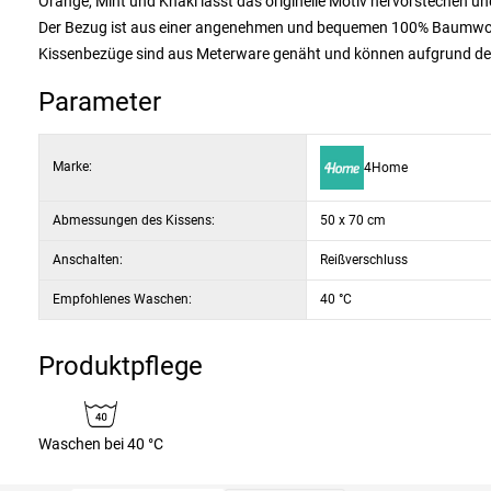
Orange, Mint und Khaki lässt das originelle Motiv hervorstechen u
Der Bezug ist aus einer angenehmen und bequemen 100% Baumwolle u
Kissenbezüge sind aus Meterware genäht und können aufgrund der 
Parameter
Marke:
4Home
Abmessungen des Kissens:
50 x 70 cm
Anschalten:
Reißverschluss
Empfohlenes Waschen:
40 °C
Produktpflege
Waschen bei 40 °C