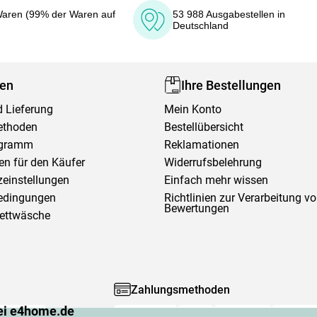
aren (99% der Waren auf
53 988 Ausgabestellen in
Deutschland
fen
Ihre Bestellungen
 Lieferung
Mein Konto
ethoden
Bestellübersicht
ogramm
Reklamationen
en für den Käufer
Widerrufsbelehrung
einstellungen
Einfach mehr wissen
edingungen
Richtlinien zur Verarbeitung v
Bewertungen
Bettwäsche
Zahlungsmethoden
ei e4home.de