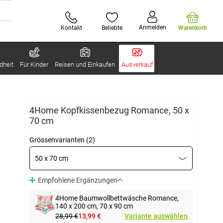
Anmelden
Kontakt
Beliebte
Warenkorb
dheit
Für Kinder
Reisen und Einkaufen
Ausverkauf
4Home Kopfkissenbezug Romance, 50 x
70 cm
Grössenvarianten (2)
50 x 70 cm
Empfohlene Ergänzungen
4Home Baumwollbettwäsche Romance,
140 x 200 cm, 70 x 90 cm
28,99 €
13,99 €
Variante auswählen