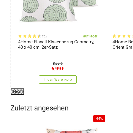
er
auf lager
75x
5
4Home Flanell-Kissenbezug Geometry,
4Home Bez
40 x 40 cm, 2er-Satz
Orient Gra
8,99 €
6,99
€
In den Warenkorb
Next
Zuletzt angesehen
-44%