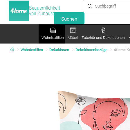
Bequemlichkeit
von Zuhause
Wohntextilien
Möbel
Zubehör und Dekorationen
Wohntextilien
Dekokissen
Dekokissenbezüge
4Home Ko