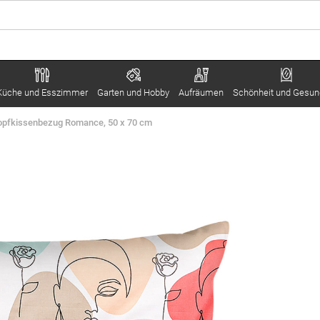
Küche und Esszimmer
Garten und Hobby
Aufräumen
Schönheit und Gesun
pfkissenbezug Romance, 50 x 70 cm