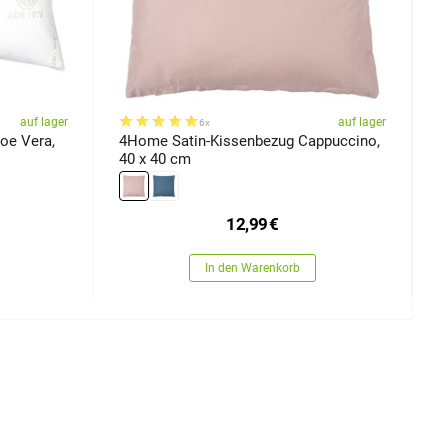
auf lager
auf lager
6x
oe Vera,
4Home Satin-Kissenbezug Cappuccino,
4
40 x 40 cm
x
12,99
€
In den Warenkorb