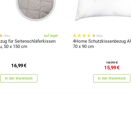
auf lager
190x
302x
ug für Seitenschläferkissen
4Home Schutzkissenbezug Al
u, 50 x 150 cm
70 x 90 cm
16,99 €
16,99
€
15,99
€
In den Warenkorb
In den Warenkorb