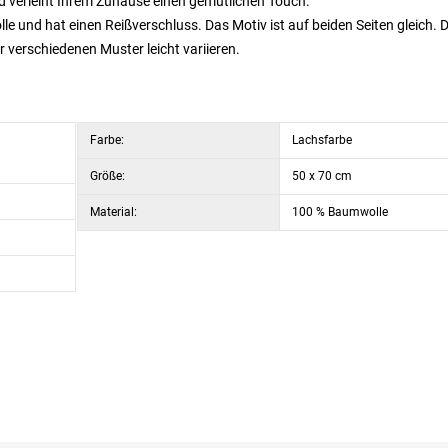
nd verleiht Ihrem Zuhause einen gemütlichen Touch.
nd hat einen Reißverschluss. Das Motiv ist auf beiden Seiten gleich. D
verschiedenen Muster leicht variieren.
Farbe:
Lachsfarbe
Größe:
50 x 70 cm
Material:
100 % Baumwolle