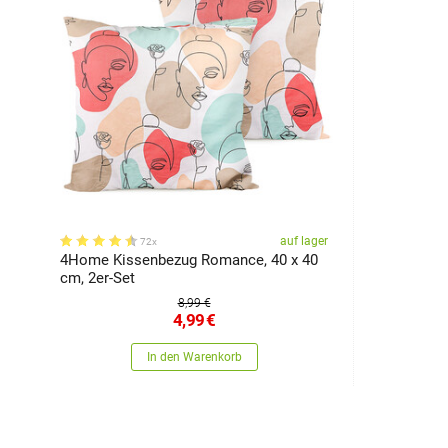
auf lager
72x
4Home Kissenbezug Romance, 40 x 40
cm, 2er-Set
8,99 €
4,99
€
In den Warenkorb