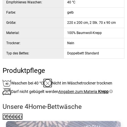
Empfohlenes Waschen:
40 °C
Farbe:
gelb
Größe:
220 x 200 cm, 2 Stk. 70 x 90 cm
Material:
100% Baumwoll-Krepp
Trockner:
Nein
Typ des Bettes:
Doppelbett Standard
Produktpflege
Waschen bei 40 °C
Nicht im Wäschetrockner trocknen
Darf nicht gebügelt werden
Angaben zum Materia
Krepp
Unsere 4Home-Bettwäsche
Previous