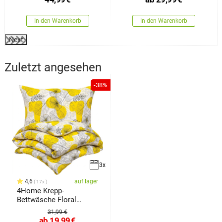
70 x 90 cm
In den Warenkorb
In den Warenkorb
Next
Zuletzt angesehen
-38%
3x
4,6
auf lager
17x
4Home Krepp-
Bettwäsche Floral
Fantasy,
31,99 €
ab
19,99
€