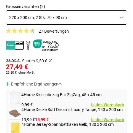
Grössenvarianten (2)
220 x 200 cm, 2 Stk. 70 x 90 cm
27 Bewertungen
STANDARD
100
06.JA.44574
Boennigheim
36,99 €
Sparen 9,50 €
27,49 €
23,10 €
ohne MwSt.
Empfohlene Ergänzungen
4Home Kissenbezug Fur ZigZag, 45 x 45 cm
9,99 €
In den Warenkorb
4Home Decke Soft Dreams Luxury Taupe, 150 x 200 cm
19,99 €
15,99 €
In den Warenkorb
4Home Jersey-Spannbettlaken Gelb, 180 x 200 cm