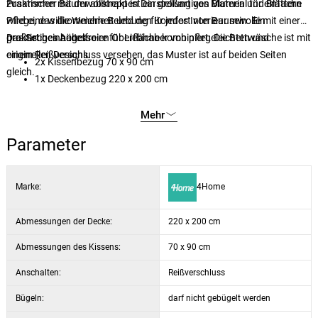
zusammen mit der abstrakten Darstellung von Blumen und Blättern
Praktischer Baumwollkrepp ist ein großartiges Material für einfache
wird eine willkommene Belebung für jedes Interieur sein. Ein
Pflege, das die Weichheit und den Komfort von Baumwolle mit einer
großartiges Accessoire für Liebhaber von pflegeleichten und
praktischen bügelfreien Oberfläche kombiniert. Die Bettwäsche ist mit
Das Set beinhaltet:
originellen Designs.
einem Reißverschluss versehen, das Muster ist auf beiden Seiten
2x Kissenbezug 70 x 90 cm
gleich.
1x Deckenbezug 220 x 200 cm
Mehr
Parameter
Marke:
4Home
Abmessungen der Decke:
220 x 200 cm
Abmessungen des Kissens:
70 x 90 cm
Anschalten:
Reißverschluss
Bügeln:
darf nicht gebügelt werden