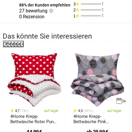
1
3
88% der Kunden empfehlen
1
2
27 bewertung
1
1
0 Rezension
Das könnte Sie interessieren
Previous
%
2x
4,7
auf lager
4,5
auf lager
78x
331x
4Home Krepp-
4Home Krepp-
Bettwäsche Roter Punkt,
Bettwäsche Pink
220 x 200 cm, 2 Stück
Illusion
44,99
€
ab
29,99
€