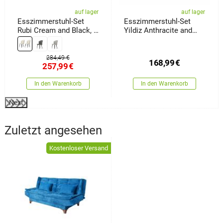
auf lager
auf lager
Esszimmerstuhl-Set
Esszimmerstuhl-Set
Rubi Cream and Black, 2
Yildiz Anthracite and
Stück
White, 2 Stück
284,49 €
168,99
€
257,99
€
In den Warenkorb
In den Warenkorb
Next
Zuletzt angesehen
Kostenloser Versand