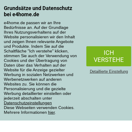
Grundsätze und Datenschutz
Mein Konto
bei e4home.de
Bestellübersicht
Reklamationen
e4home.de passen wir an Ihre
Bedürfnisse an. Auf der Grundlage
Widerrufsbelehrung
Ihres Nutzungsverhaltens auf der
Einfach mehr wissen
Website personalisieren wir den Inhalt
und zeigen Ihnen relevante Angebote
Richtlinien zur Verarbeitung von Bewertungen
und Produkte. Indem Sie auf die
Schaltfläche "Ich verstehe" klicken,
ICH
stimmen Sie auch der Verwendung von
Transportarten
VERSTEHE
Cookies und der Übertragung von
Daten über das Verhalten auf der
Website für die Anzeige gezielter
Detaillierte Einstellung
Werbung in sozialen Netzwerken und
Zahlungsmethoden
Werbenetzwerken auf anderen
Websites zu. Sie können die
Personalisierung und die gezielte
Werbung detaillierter einstellen oder
jederzeit abschalten unter
Zuverlässiger Shop
Datenschutzeinstellungen
Diese Webseiten verwenden Cookies.
Mehrere Informationen
hier
.