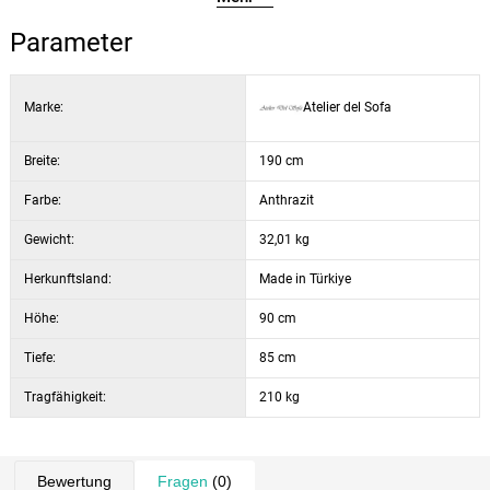
Breite: 190 cm
Parameter
Höhe: 90 cm
Tiefe: 85 cm
Sitztiefe: 56 cm
Marke:
Atelier del Sofa
Sitzhöhe: 47 cm
Maße des Bettes: 190 × 106 cm
Breite:
190 cm
Farbe:
Anthrazit
Gewicht:
32,01 kg
Herkunftsland:
Made in Türkiye
Höhe:
90 cm
Tiefe:
85 cm
Tragfähigkeit:
210 kg
Bewertung
Fragen
(0)