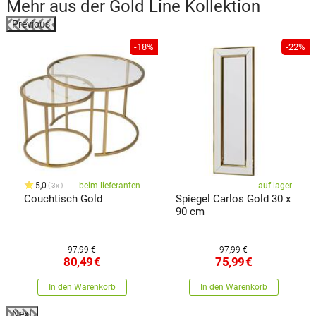
Mehr aus der
Gold Line
Kollektion
Previous
%
-18%
-22%
5,0
beim lieferanten
auf lager
3x
Couchtisch Gold
Spiegel Carlos Gold 30 x
90 cm
97,99 €
97,99 €
80,49
€
75,99
€
In den Warenkorb
In den Warenkorb
Next