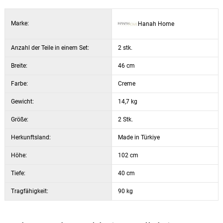
Farbe: cremefarben / goldfarben
Marke:
Hanah Home
Anzahl der Teile in einem Set:
2 stk.
Breite:
46 cm
Farbe:
Creme
Gewicht:
14,7 kg
Größe:
2 Stk.
Herkunftsland:
Made in Türkiye
Höhe:
102 cm
Tiefe:
40 cm
Tragfähigkeit:
90 kg