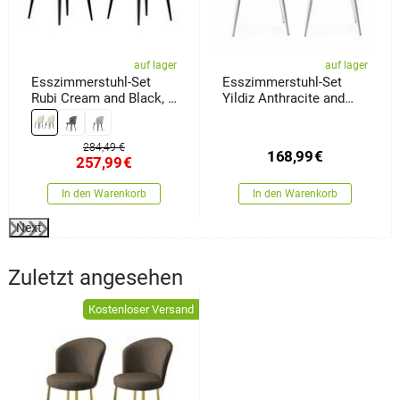
auf lager
auf lager
Esszimmerstuhl-Set
Esszimmerstuhl-Set
Rubi Cream and Black, 2
Yildiz Anthracite and
Stück
White, 2 Stück
284,49 €
168,99
€
257,99
€
In den Warenkorb
In den Warenkorb
Next
Zuletzt angesehen
Kostenloser Versand