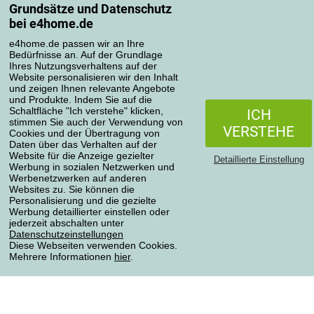
Pflege der Bettwäsche
Grundsätze und Datenschutz
bei e4home.de
Ihre Bestellungen
e4home.de passen wir an Ihre
Mein Konto
Bedürfnisse an. Auf der Grundlage
Ihres Nutzungsverhaltens auf der
Bestellübersicht
Website personalisieren wir den Inhalt
Reklamationen
und zeigen Ihnen relevante Angebote
und Produkte. Indem Sie auf die
Widerrufsbelehrung
Schaltfläche "Ich verstehe" klicken,
ICH
Einfach mehr wissen
stimmen Sie auch der Verwendung von
VERSTEHE
Cookies und der Übertragung von
Richtlinien zur Verarbeitung von Bewertungen
Daten über das Verhalten auf der
Website für die Anzeige gezielter
Detaillierte Einstellung
Werbung in sozialen Netzwerken und
Transportarten
Werbenetzwerken auf anderen
Websites zu. Sie können die
Personalisierung und die gezielte
Werbung detaillierter einstellen oder
Zahlungsmethoden
jederzeit abschalten unter
Datenschutzeinstellungen
Diese Webseiten verwenden Cookies.
Mehrere Informationen
hier
.
Zuverlässiger Shop