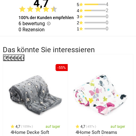
4,7
4
5
2
4
0
3
100% der Kunden empfehlen
0
2
6 bewertung
0
1
0 Rezension
Das könnte Sie interessieren
Previous
-55%
4,7
auf lager
4,7
auf lager
1059x
457x
4Home Decke Soft
4Home Soft Dreams