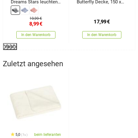
Dreams Stars leuchtend
Butterfly Decke, 150 x
Grau, 150 x 200 cm
200 cm
19,99 €
17,99
€
8,99
€
In den Warenkorb
In den Warenkorb
Next
Zuletzt angesehen
5,0
beim lieferanten
7x