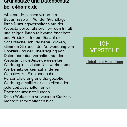
Grundsätze und Datenschutz
Mein Konto
bei e4home.de
Bestellübersicht
Reklamationen
e4home.de passen wir an Ihre
Bedürfnisse an. Auf der Grundlage
Widerrufsbelehrung
Ihres Nutzungsverhaltens auf der
Einfach mehr wissen
Website personalisieren wir den Inhalt
und zeigen Ihnen relevante Angebote
Richtlinien zur Verarbeitung von Bewertungen
und Produkte. Indem Sie auf die
Schaltfläche "Ich verstehe" klicken,
ICH
stimmen Sie auch der Verwendung von
Transportarten
VERSTEHE
Cookies und der Übertragung von
Daten über das Verhalten auf der
Website für die Anzeige gezielter
Detaillierte Einstellung
Werbung in sozialen Netzwerken und
Zahlungsmethoden
Werbenetzwerken auf anderen
Websites zu. Sie können die
Personalisierung und die gezielte
Werbung detaillierter einstellen oder
jederzeit abschalten unter
Zuverlässiger Shop
Datenschutzeinstellungen
Diese Webseiten verwenden Cookies.
Mehrere Informationen
hier
.
Datenschutzerklärung